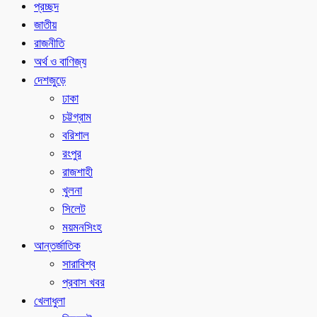
প্রচ্ছদ
জাতীয়
রাজনীতি
অর্থ ও বাণিজ্য
দেশজুড়ে
ঢাকা
চট্টগ্রাম
বরিশাল
রংপুর
রাজশাহী
খুলনা
সিলেট
ময়মনসিংহ
আন্তর্জাতিক
সারাবিশ্ব
প্রবাস খবর
খেলাধুলা