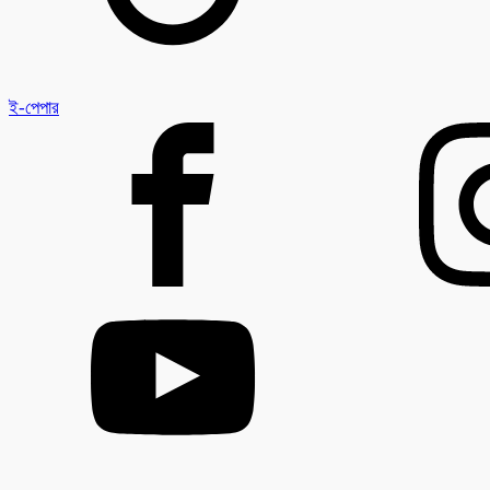
ই-পেপার