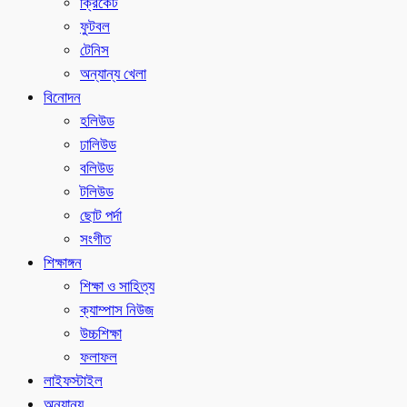
ক্রিকেট
ফুটবল
টেনিস
অন্যান্য খেলা
বিনোদন
হলিউড
ঢালিউড
বলিউড
টলিউড
ছোট পর্দা
সংগীত
শিক্ষাঙ্গন
শিক্ষা ও সাহিত্য
ক্যাম্পাস নিউজ
উচ্চশিক্ষা
ফলাফল
লাইফস্টাইল
অন্যান্য