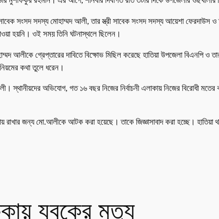
 কমান্ডার মুশফিকুর রহমান। এর আগে, শনিবার দিবাগত রাত ৩টার দিকে উপজেলার ওছখা
র্থে সাবেক সংসদ সদস্য মোহাম্মদ আলী, তার স্ত্রী সাবেক সংসদ সদস্য আয়েশা ফেরদা
 যাওয়া হয়নি। ওই সময় তিনি ঘটনাস্থলে ছিলেন।
োহাম্মদ আলীকে গ্রেপ্তারের দাবিতে বিক্ষোভ মিছিল করেছে হাতিয়া উপজেলা বিএনপি ও
 অনিয়মের কথা তুলে ধরেন।
লী। স্থানীয়দের অভিযোগ, গত ১৬ বছর নিজের নির্বাচনী এলাকায় নিজের বিরোধী মতের
ায় রাখার জন্য মো.আলীকে আটক করা হয়েছে। তাকে জিজ্ঞাসাবাদ করা হচ্ছে। হাতিয়া থানা
্কায় যুবকের মৃত্যু