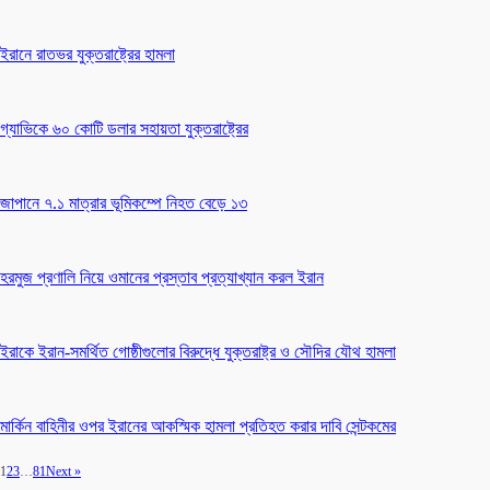
ইরানে রাতভর যুক্তরাষ্ট্রের হামলা
গ্যাভিকে ৬০ কোটি ডলার সহায়তা যুক্তরাষ্ট্রের
জাপানে ৭.১ মাত্রার ভূমিকম্পে নিহত বেড়ে ১৩
হরমুজ প্রণালি নিয়ে ওমানের প্রস্তাব প্রত্যাখ্যান করল ইরান
ইরাকে ইরান-সমর্থিত গোষ্ঠীগুলোর বিরুদ্ধে যুক্তরাষ্ট্র ও সৌদির যৌথ হামলা
মার্কিন বাহিনীর ওপর ইরানের আকস্মিক হামলা প্রতিহত করার দাবি সেন্টকমের
1
2
3
…
81
Next »