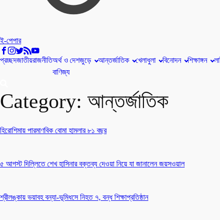
ই-পেপার
প্রচ্ছদ
জাতীয়
রাজনীতি
অর্থ ও
দেশজুড়ে
আন্তর্জাতিক
খেলাধুলা
বিনোদন
শিক্ষাঙ্গন
লা
বাণিজ্য
Category:
আন্তর্জাতিক
হিরোশিমায় পারমাণবিক বোমা হামলার ৮১ বছর
৫ আগস্ট দিল্লিতে শেখ হাসিনার বক্তব্য দেওয়া নিয়ে যা জানালেন জয়সওয়াল
শ্রীলঙ্কায় ভয়াবহ বন্যা-ভূমিধসে নিহত ৭, বন্ধ শিক্ষাপ্রতিষ্ঠান