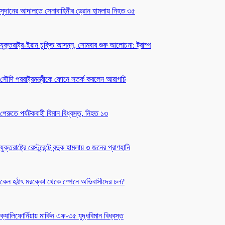
সুদানের আদালতে সেনাবাহিনীর ড্রোন হামলায় নিহত ৩৫
যুক্তরাষ্ট্র-ইরান চুক্তি আসন্ন, সোমবার শুরু আলোচনা: ট্রাম্প
সৌদি পররাষ্ট্রমন্ত্রীকে ফোনে সতর্ক করলেন আরাগচি
পেরুতে পর্যটকবাহী বিমান বিধ্বস্ত, নিহত ১৩
যুক্তরাষ্ট্রে রেস্টুরেন্টে বন্দুক হামলায় ৩ জনের প্রাণহানি
কেন হঠাৎ মরক্কো থেকে স্পেনে অভিবাসীদের ঢল?
ক্যালিফোর্নিয়ায় মার্কিন এফ-৩৫ যুদ্ধবিমান বিধ্বস্ত