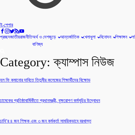
ই-পেপার
প্রচ্ছদ
জাতীয়
রাজনীতি
অর্থ ও
দেশজুড়ে
আন্তর্জাতিক
খেলাধুলা
বিনোদন
শিক্ষাঙ্গন
লা
বাণিজ্য
Category:
ক্যাম্পাস নিউজ
হল ফি কমানোর দাবিতে তিতুমীর কলেজের শিক্ষার্থীদের বিক্ষোভ
ঢামেকের প্রতিষ্ঠাবার্ষিকীতে প্রধানমন্ত্রী, বৃক্ষরোপণ কর্মসূচির উদ্বোধন
ঢাবি’র ৪ জন শিক্ষক এবং ৩ জন কর্মকর্তা সাময়িকভাবে বরখাস্ত