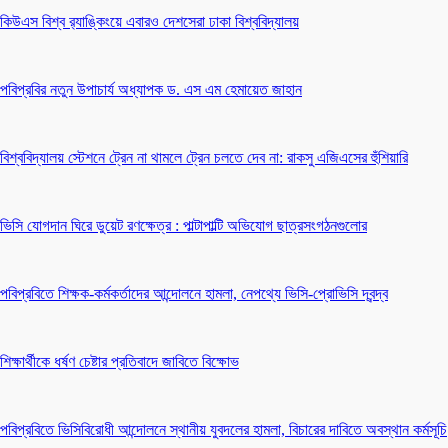
কিউএস বিশ্ব র‍্যাঙ্কিংয়ে এবারও দেশসেরা ঢাকা বিশ্ববিদ্যালয়
পবিপ্রবির নতুন উপাচার্য অধ্যাপক ড. এস এম হেমায়েত জাহান
বিশ্ববিদ্যালয় স্টেশনে ট্রেন না থামলে ট্রেন চলতে দেব না: রাকসু এজিএসের হুঁশিয়ারি
ভিসি যোগদান ঘিরে ডুয়েট রণক্ষেত্র : পাল্টাপাল্টি অভিযোগ ছাত্রসংগঠনগুলোর
পবিপ্রবিতে শিক্ষক-কর্মকর্তাদের আন্দোলনে হামলা, নেপথ্যে ভিসি-প্রোভিসি দ্বন্দ্ব
শিক্ষার্থীকে ধর্ষণ চেষ্টার প্রতিবাদে জাবিতে বিক্ষোভ
পবিপ্রবিতে ভিসিবিরোধী আন্দোলনে স্থানীয় যুবদলের হামলা, বিচারের দাবিতে অবস্থান কর্মসূচি