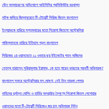
যৌন অসদাচরণের অভিযোগে আইসিসির প্রসিকিউটর বরখাস্ত
নাটক জমিয়ে জিম্বাবুয়েতে টি-টোয়েন্টি সিরিজ জিতল বাংলাদেশ
ইংল্যান্ডকে হারিয়ে সপ্তমবারের মতো শিরোপা জিতলো অস্ট্রেলিয়া
পাকিস্তানকে হারিয়ে ইতিহাস গড়ল বাংলাদেশ
সিরিজের ২য় ওয়ানডেতে ২১ ওভারে ছয় উইকেটের পতন অজিদের
নেতৃত্ব হারালেন সুরিয়াকুমার ইয়াদাভ, কে হতে পারেন ভারতের পরবর্তী অধিনায়ক?
বাংলাদেশ সফরে অস্ট্রেলিয়ার দল ঘোষণা, নেই তিন তারকা পেসার
নাহিদের দুর্দান্ত বোলিং ও হার্ডির অলরাউন্ড নৈপুণ্যে শিরোপা জিতল পেশোয়ার
ওয়ানডের মতো টি-টোয়েন্টি সিরিজেও জয় চান অধিনায়ক লিটন