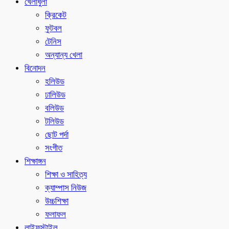
খেলাধুলা
ক্রিকেট
ফুটবল
টেনিস
অন্যান্য খেলা
বিনোদন
হলিউড
ঢালিউড
বলিউড
টলিউড
ছোট পর্দা
সংগীত
শিক্ষাঙ্গন
শিক্ষা ও সাহিত্য
ক্যাম্পাস নিউজ
উচ্চশিক্ষা
ফলাফল
লাইফস্টাইল