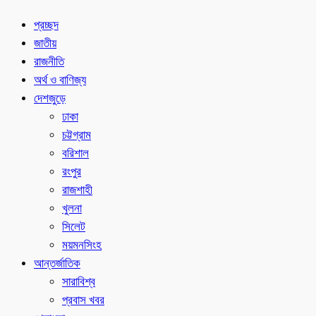
প্রচ্ছদ
জাতীয়
রাজনীতি
অর্থ ও বাণিজ্য
দেশজুড়ে
ঢাকা
চট্টগ্রাম
বরিশাল
রংপুর
রাজশাহী
খুলনা
সিলেট
ময়মনসিংহ
আন্তর্জাতিক
সারাবিশ্ব
প্রবাস খবর