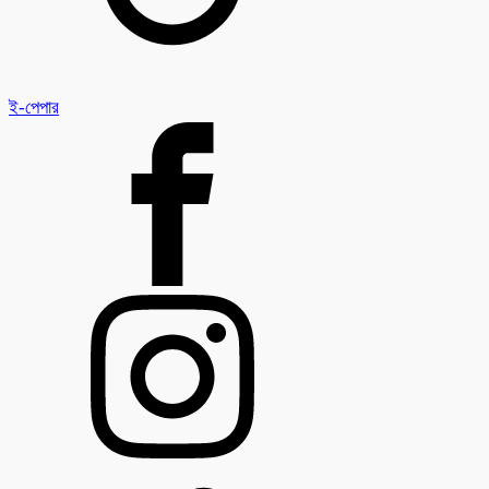
ই-পেপার