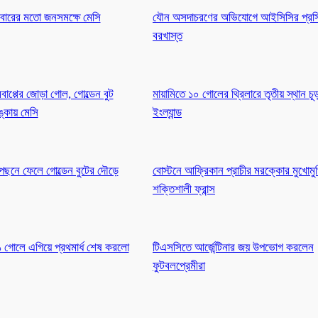
মবারের মতো জনসমক্ষে মেসি
যৌন অসদাচরণের অভিযোগে আইসিসির প্রস
বরখাস্ত
বাপ্পের জোড়া গোল, গোল্ডেন বুট
মায়ামিতে ১০ গোলের থ্রিলারে তৃতীয় স্থান চ
্কায় মেসি
ইংল্যান্ড
 পেছনে ফেলে গোল্ডেন বুটের দৌড়ে
বোস্টনে আফ্রিকান প্রাচীর মরক্কোর মুখোমু
শক্তিশালী ফ্রান্স
-১ গোলে এগিয়ে প্রথমার্ধ শেষ করলো
টিএসসিতে আর্জেন্টিনার জয় উপভোগ করলেন
ফুটবলপ্রেমীরা