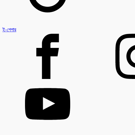
ই-পেপার