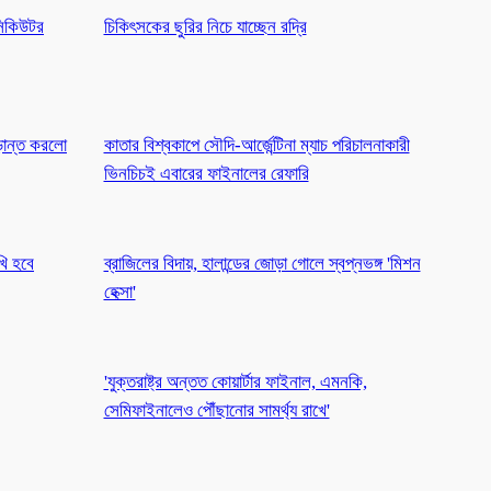
িকিউটর
চিকিৎসকের ছুরির নিচে যাচ্ছেন রদ্রি
ূড়ান্ত করলো
কাতার বিশ্বকাপে সৌদি-আর্জেন্টিনা ম্যাচ পরিচালনাকারী
ভিনচিচই এবারের ফাইনালের রেফারি
খি হবে
ব্রাজিলের বিদায়, হালান্ডের জোড়া গোলে স্বপ্নভঙ্গ 'মিশন
হেক্সা'
'যুক্তরাষ্ট্র অন্তত কোয়ার্টার ফাইনাল, এমনকি,
সেমিফাইনালেও পৌঁছানোর সামর্থ্য রাখে'