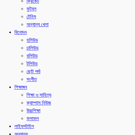
ক্রিকেট
ফুটবল
টেনিস
অন্যান্য খেলা
বিনোদন
হলিউড
ঢালিউড
বলিউড
টলিউড
ছোট পর্দা
সংগীত
শিক্ষাঙ্গন
শিক্ষা ও সাহিত্য
ক্যাম্পাস নিউজ
উচ্চশিক্ষা
ফলাফল
লাইফস্টাইল
অন্যান্য