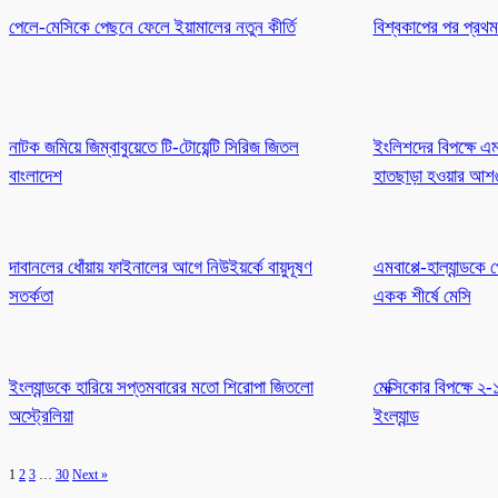
পেলে-মেসিকে পেছনে ফেলে ইয়ামালের নতুন কীর্তি
বিশ্বকাপের পর প্রথ
নাটক জমিয়ে জিম্বাবুয়েতে টি-টোয়েন্টি সিরিজ জিতল
ইংলিশদের বিপক্ষে এম
বাংলাদেশ
হাতছাড়া হওয়ার আশঙ
দাবানলের ধোঁয়ায় ফাইনালের আগে নিউইয়র্কে বায়ুদূষণ
এমবাপ্পে-হাল্যান্ডকে
সতর্কতা
একক শীর্ষে মেসি
ইংল্যান্ডকে হারিয়ে সপ্তমবারের মতো শিরোপা জিতলো
মেক্সিকোর বিপক্ষে ২
অস্ট্রেলিয়া
ইংল্যান্ড
1
2
3
…
30
Next »