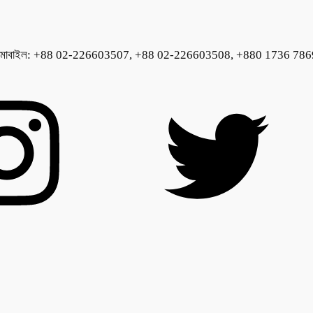
ঢাকা-১২০৮, মোবাইল: +88 02-226603507, +88 02-226603508, +880 1736 