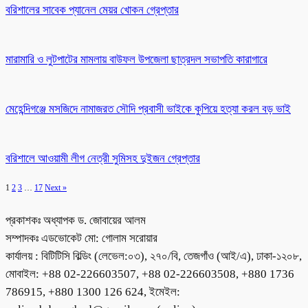
বরিশালের সাবেক প্যানেল মেয়র খোকন গ্রেপ্তার
মারামারি ও লুটপাটের মামলায় বাউফল উপজেলা ছাত্রদল সভাপতি কারাগারে
মেহেন্দিগঞ্জে মসজিদে নামাজরত সৌদি প্রবাসী ভাইকে কুপিয়ে হত্যা করল বড় ভাই
বরিশালে আওয়ামী লীগ নেত্রী সুমিসহ দুইজন গ্রেপ্তার
1
2
3
…
17
Next »
প্রকাশকঃ অধ্যাপক ড. জোবায়ের আলম
সম্পাদকঃ এডভোকেট মো: গোলাম সরোয়ার
কার্যালয় : বিটিটিসি বিল্ডিং (লেভেল:০৩), ২৭০/বি, তেজগাঁও (আই/এ), ঢাকা-১২০৮,
মোবাইল: +88 02-226603507, +88 02-226603508, +880 1736
786915, +880 1300 126 624, ইমেইল: