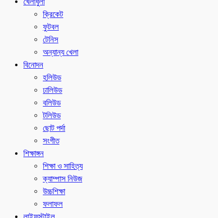
খেলাধুলা
ক্রিকেট
ফুটবল
টেনিস
অন্যান্য খেলা
বিনোদন
হলিউড
ঢালিউড
বলিউড
টলিউড
ছোট পর্দা
সংগীত
শিক্ষাঙ্গন
শিক্ষা ও সাহিত্য
ক্যাম্পাস নিউজ
উচ্চশিক্ষা
ফলাফল
লাইফস্টাইল