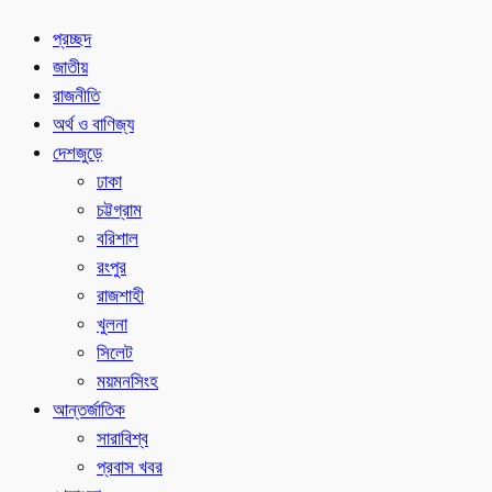
প্রচ্ছদ
জাতীয়
রাজনীতি
অর্থ ও বাণিজ্য
দেশজুড়ে
ঢাকা
চট্টগ্রাম
বরিশাল
রংপুর
রাজশাহী
খুলনা
সিলেট
ময়মনসিংহ
আন্তর্জাতিক
সারাবিশ্ব
প্রবাস খবর