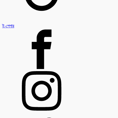
ই-পেপার