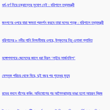
ধর্ম-বর্ণ নিয়ে চক্রান্তের সুযোগ নেই : বরিশালে তথ্যমন্ত্রী
জনগণের ওপরে যারা ক্ষমতা প্রদর্শন করবে তারা দলের শত্রু : বরিশালে তথ্যমন্ত্রী
বরিশালের ৮ নদীর পানি বিপৎসীমার ওপরে, উপকূলের নিচু এলাকা প্লাবিত
বঙ্গোপসাগরে জেলেদের জালে ধরা বিরল ‘লাইন্ড সার্জনফিশ’
ফেসবুক পরিচয় থেকে বিয়ে, দুই বছর পর গৃহবধূর মৃত্যু
রডের বদলে বাঁশের কঞ্চি: অভিযোগের পর আগৈলঝাড়ায় ভাঙা হলো আয়রন ব্রিজ