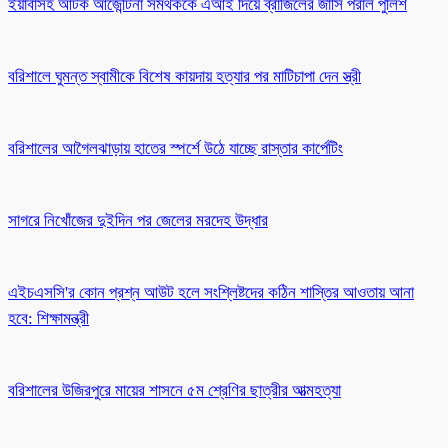
ইয়াবাসহ আটক আর্জেন্টিনা সমর্থককে এআই দিয়ে ব্রাজিলের জার্সি পরাল পুলিশ
বরিশালে ঘুমন্ত স্বামীকে বিশেষ কায়দায় হত্যার পর মাটিচাপা দেন স্ত্রী
বরিশালের আগৈলঝাড়ায় হাতের স্পর্শে উঠে যাচ্ছে রাস্তার কার্পেটিং
সাগরে নিখোঁজের দুইদিন পর জেলের মরদেহ উদ্ধার
এইচএসসি'র কোন প্রশ্ন আউট হলে সংশ্লিষ্টদের কঠিন শাস্তির আওতায় আনা
হবে: শিক্ষামন্ত্রী
বরিশালের উজিরপুরে মায়ের শাসনে ৫ম শ্রেণির ছাত্রীর আত্মহত্যা