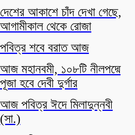
দেশের আকাশে চাঁদ দেখা গেছে,
আগামীকাল থেকে রোজা
পবিত্র শবে বরাত আজ
আজ মহানবমী, ১০৮টি নীলপদ্মে
পূজা হবে দেবী দুর্গার
আজ পবিত্র ঈদে মিলাদুন্নবী
(সা.)