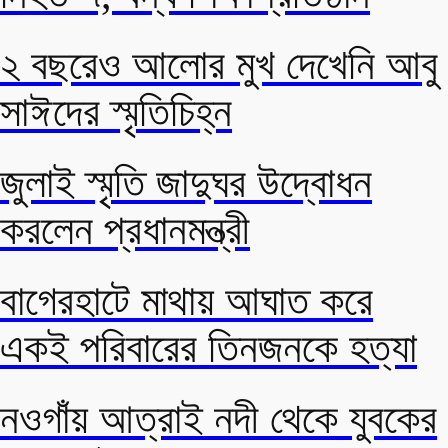
২ বছরেও আলোর মুখ দেখেনি আবু
সাঈদের স্মৃতিচিহ্ন
জুলাই স্মৃতি জাদুঘর উদ্বোধন
করলেন প্রধানমন্ত্রী
বাগেরহাটে মাথায় আঘাত করে
একই পরিবারের তিনজনকে হত্যা
নওগাঁয় আত্রাই নদী থেকে যুবকের