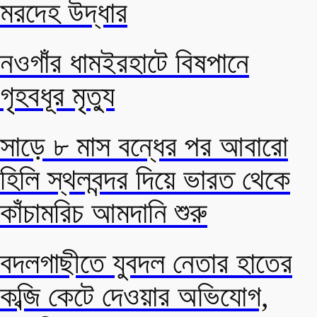
মরদেহ উদ্ধার
নওগাঁর ধামইরহাটে বিষপানে
গৃহবধূর মৃত্যু
সাড়ে ৮ মাস বন্ধের পর আবারো
হিলি স্থলবন্দর দিয়ে ভারত থেকে
কাঁচামরিচ আমদানি শুরু
বদলগাছীতে যুবদল নেতার হাতের
কব্জি কেটে দেওয়ার অভিযোগ,