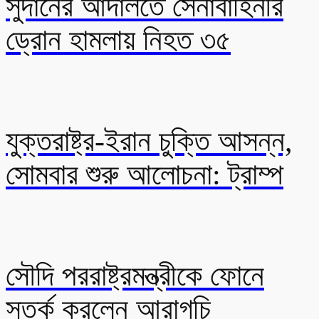
সুদানের আদালতে সেনাবাহিনীর
ড্রোন হামলায় নিহত ৩৫
যুক্তরাষ্ট্র-ইরান চুক্তি আসন্ন,
সোমবার শুরু আলোচনা: ট্রাম্প
সৌদি পররাষ্ট্রমন্ত্রীকে ফোনে
সতর্ক করলেন আরাগচি