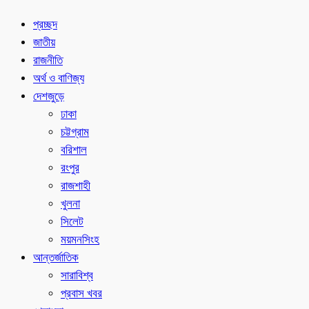
প্রচ্ছদ
জাতীয়
রাজনীতি
অর্থ ও বাণিজ্য
দেশজুড়ে
ঢাকা
চট্টগ্রাম
বরিশাল
রংপুর
রাজশাহী
খুলনা
সিলেট
ময়মনসিংহ
আন্তর্জাতিক
সারাবিশ্ব
প্রবাস খবর