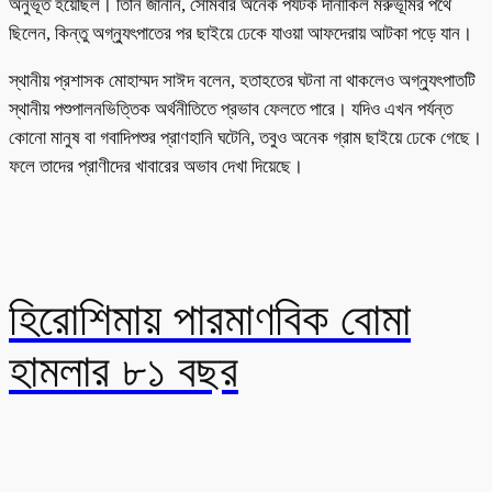
অনুভূত হয়েছিল। তিনি জানান, সোমবার অনেক পর্যটক দানাকিল মরুভূমির পথে
ছিলেন, কিন্তু অগ্ন্যুৎপাতের পর ছাইয়ে ঢেকে যাওয়া আফদেরায় আটকা পড়ে যান।
স্থানীয় প্রশাসক মোহাম্মদ সাঈদ বলেন, হতাহতের ঘটনা না থাকলেও অগ্ন্যুৎপাতটি
স্থানীয় পশুপালনভিত্তিক অর্থনীতিতে প্রভাব ফেলতে পারে। যদিও এখন পর্যন্ত
কোনো মানুষ বা গবাদিপশুর প্রাণহানি ঘটেনি, তবুও অনেক গ্রাম ছাইয়ে ঢেকে গেছে।
ফলে তাদের প্রাণীদের খাবারের অভাব দেখা দিয়েছে।
হিরোশিমায় পারমাণবিক বোমা
হামলার ৮১ বছর