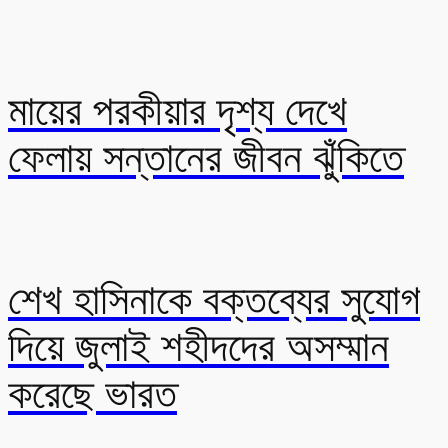
মায়ের পরকীয়ার দৃশ্য দেখে
ফেলায় সন্তানের জীবন ঝুঁকিতে
শেখ হাসিনাকে বক্তব্যের সুযোগ
দিয়ে জুলাই শহীদদের অসম্মান
করেছে ভারত