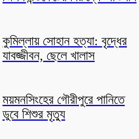
কুমিল্লায় সোহান হত্যা: বৃদ্ধের
যাবজ্জীবন, ছেলে খালাস
ময়মনসিংহের গৌরীপুরে পানিতে
ডুবে শিশুর মৃত্যু