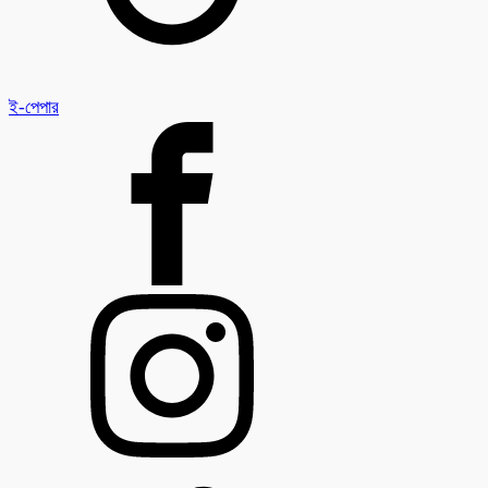
ই-পেপার