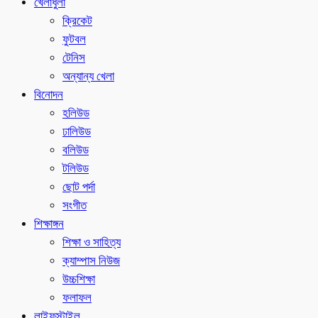
খেলাধুলা
ক্রিকেট
ফুটবল
টেনিস
অন্যান্য খেলা
বিনোদন
হলিউড
ঢালিউড
বলিউড
টলিউড
ছোট পর্দা
সংগীত
শিক্ষাঙ্গন
শিক্ষা ও সাহিত্য
ক্যাম্পাস নিউজ
উচ্চশিক্ষা
ফলাফল
লাইফস্টাইল