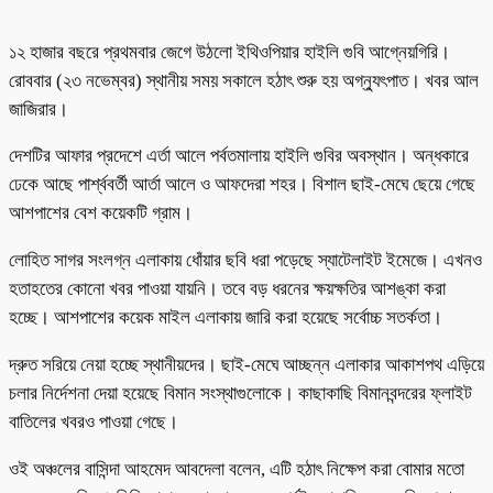
১২ হাজার বছরে প্রথমবার জেগে উঠলো ইথিওপিয়ার হাইলি গুবি আগ্নেয়গিরি।
রোববার (২৩ নভেম্বর) স্থানীয় সময় সকালে হঠাৎ শুরু হয় অগ্ন্যুৎপাত। খবর আল
জাজিরার।
দেশটির আফার প্রদেশে এর্তা আলে পর্বতমালায় হাইলি গুবির অবস্থান। অন্ধকারে
ঢেকে আছে পার্শ্ববর্তী আর্তা আলে ও আফদেরা শহর। বিশাল ছাই-মেঘে ছেয়ে গেছে
আশপাশের বেশ কয়েকটি গ্রাম।
লোহিত সাগর সংলগ্ন এলাকায় ধোঁয়ার ছবি ধরা পড়েছে স্যাটেলাইট ইমেজে। এখনও
হতাহতের কোনো খবর পাওয়া যায়নি। তবে বড় ধরনের ক্ষয়ক্ষতির আশঙ্কা করা
হচ্ছে। আশপাশের কয়েক মাইল এলাকায় জারি করা হয়েছে সর্বোচ্চ সতর্কতা।
দ্রুত সরিয়ে নেয়া হচ্ছে স্থানীয়দের। ছাই-মেঘে আচ্ছন্ন এলাকার আকাশপথ এড়িয়ে
চলার নির্দেশনা দেয়া হয়েছে বিমান সংস্থাগুলোকে। কাছাকাছি বিমানবন্দরের ফ্লাইট
বাতিলের খবরও পাওয়া গেছে।
ওই অঞ্চলের বাসিন্দা আহমেদ আবদেলা বলেন, এটি হঠাৎ নিক্ষেপ করা বোমার মতো