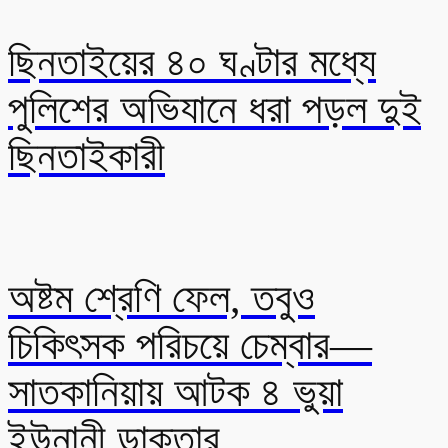
ছিনতাইয়ের ৪০ ঘণ্টার মধ্যে
পুলিশের অভিযানে ধরা পড়ল দুই
ছিনতাইকারী
অষ্টম শ্রেণি ফেল, তবুও
চিকিৎসক পরিচয়ে চেম্বার—
সাতকানিয়ায় আটক ৪ ভুয়া
ইউনানী ডাক্তার