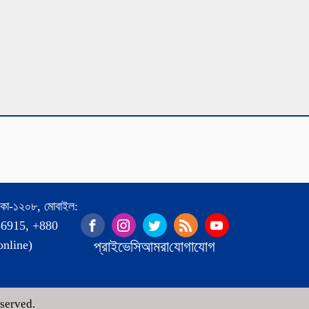
 ঢাকা-১২০৮, মোবাইল:
86915, +880
nline)
প্রাইভেসি
আমরা
যোগাযোগ
served.