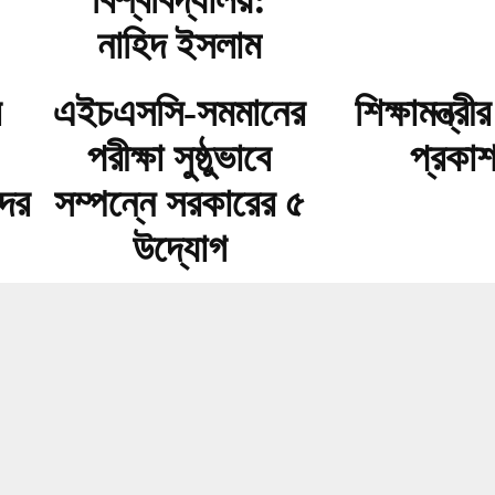
বিশ্ববিদ্যালয়:
নাহিদ ইসলাম
র
এইচএসসি-সমমানের
শিক্ষামন্ত্রী
পরীক্ষা সুষ্ঠুভাবে
প্রকা
দের
সম্পন্নে সরকারের ৫
উদ্যোগ