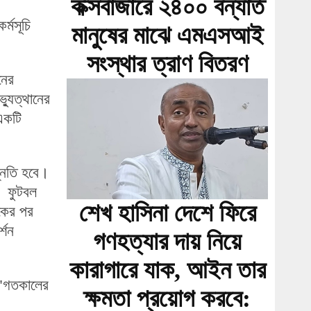
কক্সবাজারে ২৪০০ বন্যার্ত
্মসূচি
মানুষের মাঝে এমএসআই
সংস্থার ত্রাণ বিতরণ
নের
যুত্থানের
একটি
্নতি হবে।
। ফুটবল
শেখ হাসিনা দেশে ফিরে
একের পর
্শন
গণহত্যার দায় নিয়ে
কারাগারে যাক, আইন তার
, "গতকালের
ক্ষমতা প্রয়োগ করবে: