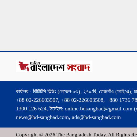
কার্যালয় : বিটিটিসি বিল্ডিং (লেভেল:০৩), ২৭০/বি, তেজগাঁও (আই/এ),
+88 02-226603507, +88 02-226603508, +880 1736 7
1300 126 624, ইমেইল: online.bdsangbad@gmail.com (o
news@bd-sangbad.com, ads@bd-sangbad.com
Copyright © 2026 The Bangladesh Today. All Rights Re