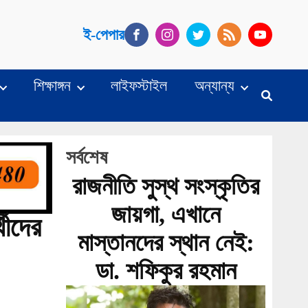
ই-পেপার
শিক্ষাঙ্গন
লাইফস্টাইল
অন্যান্য
সর্বশেষ
রাজনীতি সুস্থ সংস্কৃতির
জায়গা, এখানে
থীদের
মাস্তানদের স্থান নেই:
ডা. শফিকুর রহমান