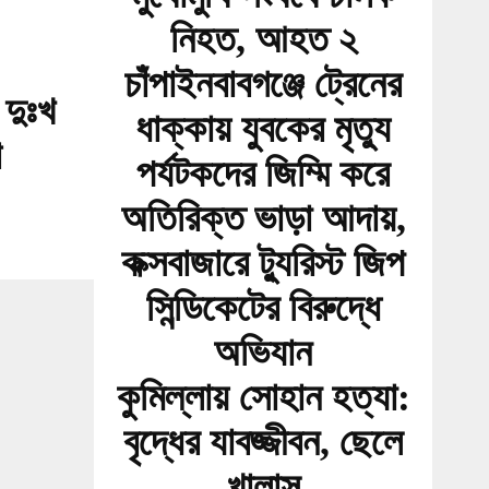
নিহত, আহত ২
চাঁপাইনবাবগঞ্জে ট্রেনের
র দুঃখ
ধাক্কায় যুবকের মৃত্যু
শ
পর্যটকদের জিম্মি করে
অতিরিক্ত ভাড়া আদায়,
কক্সবাজারে ট্যুরিস্ট জিপ
সিন্ডিকেটের বিরুদ্ধে
অভিযান
কুমিল্লায় সোহান হত্যা:
বৃদ্ধের যাবজ্জীবন, ছেলে
খালাস