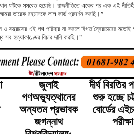
ীরা প্রধান ফটকে সমবেত হয়েছি। রাজনীতিতে একের পর এক এই নীতিহ
মরা তারেক রহমানকে লাল কার্ড প্রদর্শন করছি।”
"খুন ও সন্ত্রাসের এই পথ পরিহার না করলে বিগত স্বৈরাচারের মতো
ে সব হত্যাকাণ্ডের বিচার দাবি করছি।"
ো
জুলাই
দীর্ঘ বিরতির
গণঅভ্যুত্থানের
শুরু হচ্ছে চট
ি
অন্যতম প্রভাবক
বোর্ডের এই
জগন্নাথ
পরীক্ষা