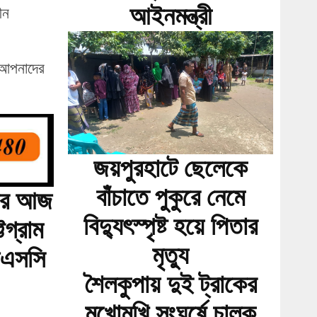
আইনমন্ত্রী
ীন
ই আপনাদের
জয়পুরহাটে ছেলেকে
বাঁচাতে পুকুরে নেমে
 পর আজ
বিদ্যুৎস্পৃষ্ট হয়ে পিতার
্টগ্রাম
মৃত্যু
চএসসি
শৈলকুপায় দুই ট্রাকের
মুখোমুখি সংঘর্ষে চালক