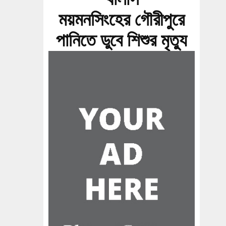
ময়মনসিংহের গৌরীপুরে
পানিতে ডুবে শিশুর মৃত্যু