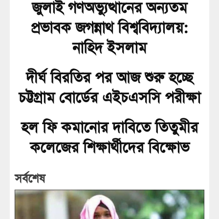
জুলাই গণঅভ্যুত্থানের অন্যতম
প্রভাবক জগন্নাথ বিশ্ববিদ্যালয়:
নাহিদ ইসলাম
দীর্ঘ বিরতির পর আজ শুরু হচ্ছে
চট্টগ্রাম বোর্ডের এইচএসসি পরীক্ষা
হল ফি কমানোর দাবিতে তিতুমীর
কলেজের শিক্ষার্থীদের বিক্ষোভ
সর্বশেষ