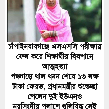
চাঁপাইনবাবগঞ্জে এসএসসি পরীক্ষায়
ফেল করে শিক্ষার্থীর বিষপানে
আত্মহত্যা
পঞ্চগড়ে খাল খনন শেষে ১৩ লক্ষ
টাকা ফেরত, প্রধানমন্ত্রীর শুভেচ্ছা
পেলেন দুই ইউএনও
নরসিংদীর পলাশে গুলিবিদ্ধ সেই