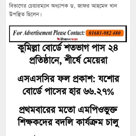
বিভাগের চেয়ারম্যান অধ্যাপক ড. জাফর আহমেদ খান
উপস্থিত ছিলেন।
কুমিল্লা বোর্ডে শতভাগ পাস ২৪
প্রতিষ্ঠানে, শীর্ষে মেয়েরা
এসএসসির ফল প্রকাশ: যশোর
বোর্ডে পাসের হার ৬৬.২৭%
প্রথমবারের মতো এমপিওভুক্ত
শিক্ষকদের বদলি কার্যক্রম চালু