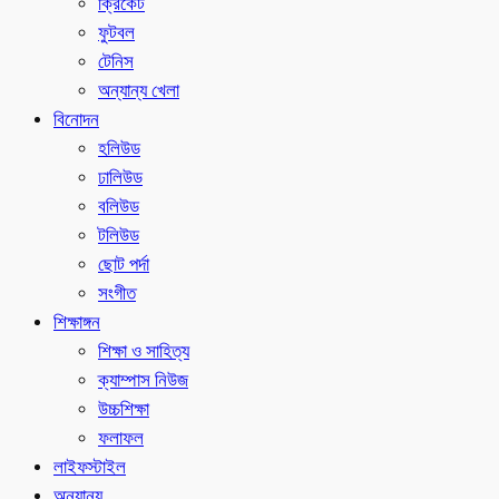
ক্রিকেট
ফুটবল
টেনিস
অন্যান্য খেলা
বিনোদন
হলিউড
ঢালিউড
বলিউড
টলিউড
ছোট পর্দা
সংগীত
শিক্ষাঙ্গন
শিক্ষা ও সাহিত্য
ক্যাম্পাস নিউজ
উচ্চশিক্ষা
ফলাফল
লাইফস্টাইল
অন্যান্য