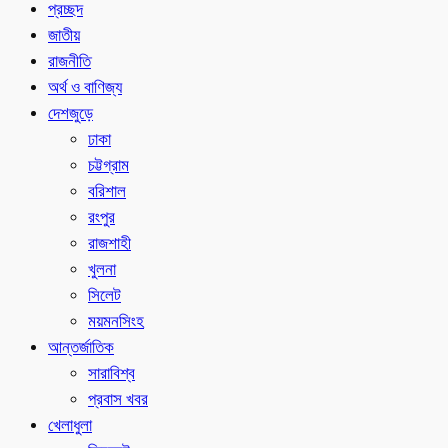
প্রচ্ছদ
জাতীয়
রাজনীতি
অর্থ ও বাণিজ্য
দেশজুড়ে
ঢাকা
চট্টগ্রাম
বরিশাল
রংপুর
রাজশাহী
খুলনা
সিলেট
ময়মনসিংহ
আন্তর্জাতিক
সারাবিশ্ব
প্রবাস খবর
খেলাধুলা