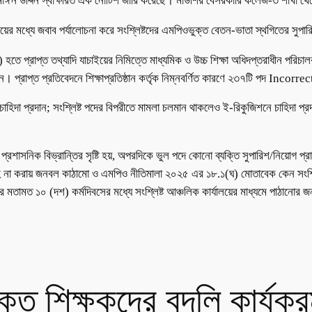
ো. মাঈন উদ্দিন স্বাক্ষরিত এক নোটিশ জারি করেছে। মাউশির বেসরকারি কলেজ-৩ শাখা 
ময়ের মধ্যে জবাব পর্যালোচনা করে সংশ্লিষ্টদের এমপিওভুক্ত বেতন-ভাতা স্থগিতের সুপ
 হতে প্রাপ্ত তথ্যাদি যাচাইয়ের নিমিত্তে মাধ্যমিক ও উচ্চ শিক্ষা অধিদপ্তরাধীন পরিচ
ান। প্রাপ্ত প্রতিবেদনে শিক্ষাপ্রতিষ্ঠান কর্তৃক নিম্নবর্ণিত কারণে ২৩৭টি পদ Incorrec
েই; ভুল চাহিদা প্রদান; সংশ্লিষ্ট পদের বিপরীতে মামলা চলমান থাকলেও ই-রিকুজিশনে চাহিদা প্
 প্রশাসনিক বিভ্রান্তির সৃষ্টি হয়, অপরদিকে ভুল পদে কোনো ব্যক্তি সুপারিশ/নিয়োগ প্রা
সরবরাহ না করায় জনবল কাঠামো ও এমপিও নীতিমালা ২০২৫ এর ১৮.১(ঘ) মোতাবেক কেন সংশ্লি
 মতামত ১০ (দশ) কর্মদিবসের মধ্যে সংশ্লিষ্ট আঞ্চলিক কার্যালয়ের মাধ্যমে পাঠানোর 
ত শিক্ষকদের বদলি কার্যক্র