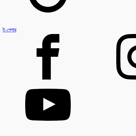
ই-পেপার