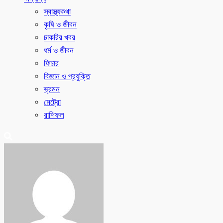
স্বাস্থ্যকথা
কৃষি ও জীবন
চাকরির খবর
ধর্ম ও জীবন
ফিচার
বিজ্ঞান ও প্রযুক্তি
ভ্রমন
মেট্রো
রাশিফল