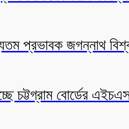
যতম প্রভাবক জগন্নাথ বিশ্
্ছে চট্টগ্রাম বোর্ডের এইচএস