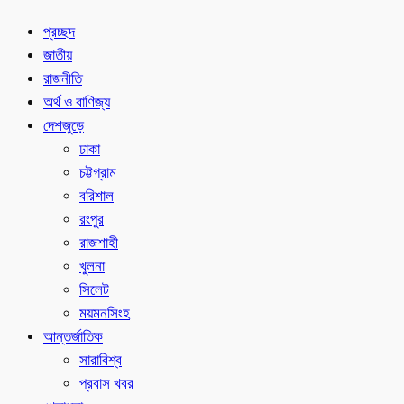
প্রচ্ছদ
জাতীয়
রাজনীতি
অর্থ ও বাণিজ্য
দেশজুড়ে
ঢাকা
চট্টগ্রাম
বরিশাল
রংপুর
রাজশাহী
খুলনা
সিলেট
ময়মনসিংহ
আন্তর্জাতিক
সারাবিশ্ব
প্রবাস খবর