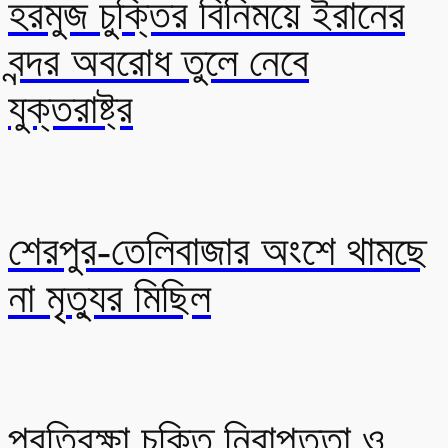
হরমুজ চুক্তির বিনিময়ে ইরানের
বন্দর অবরোধ তুলে নেবে
যুক্তরাষ্ট্র
শেরপুর-তেলিবাজার অংশে থামছে
না মৃত্যুর মিছিল
প্রতিরক্ষা চুক্তি নিরাপত্তা ও