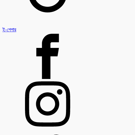
ই-পেপার