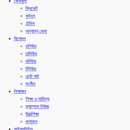
খেলাধুলা
ক্রিকেট
ফুটবল
টেনিস
অন্যান্য খেলা
বিনোদন
হলিউড
ঢালিউড
বলিউড
টলিউড
ছোট পর্দা
সংগীত
শিক্ষাঙ্গন
শিক্ষা ও সাহিত্য
ক্যাম্পাস নিউজ
উচ্চশিক্ষা
ফলাফল
লাইফস্টাইল