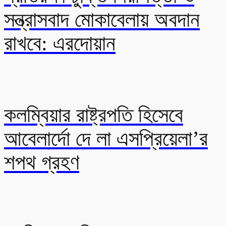
সন্ত্রাসবাদ মোকাবেলায় অবদান
রাখবে: এরদোয়ান
কলম্বিয়ার রাষ্ট্রপতি হিসেবে
আবেলার্দো দে লা এসপ্রিয়েলা’র
শপথ গ্রহণ