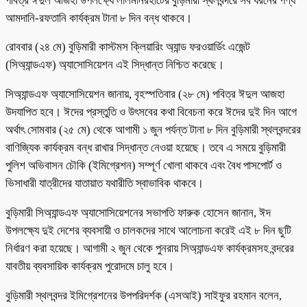
পবিত্র ঈদুল আজহা উপলক্ষ্যে লালমনিরহাটের বুড়িমারী স্থলবন্দরে সব ধরনের পণ্য
আমদানি-রফতানি কার্যক্রম টানা ৮ দিন বন্ধ থাকবে।
রোববার (২৪ মে) বুড়িমারী কাস্টমস ক্লিয়ারিং অ্যান্ড ফরওয়ার্ডিং এজেন্ট
(সিঅ্যান্ডএফ) অ্যাসোসিয়েশন এই সিদ্ধান্ত নিশ্চিত করেছে।
সিঅ্যান্ডএফ অ্যাসোসিয়েশন জানায়, বৃহস্পতিবার (২৮ মে) পবিত্র ঈদুল আজহা
উদযাপিত হবে। ঈদের প্রস্তুতি ও উৎসবের কথা বিবেচনা করে ঈদের দুই দিন আগে
অর্থাৎ সোমবার (২৫ মে) থেকে আগামী ১ জুন পর্যন্ত টানা ৮ দিন বুড়িমারী স্থলবন্দরের
বাণিজ্যিক কার্যক্রম বন্ধ রাখার সিদ্ধান্ত নেওয়া হয়েছে। তবে এ সময়ে বুড়িমারী
পুলিশ অভিবাসন চৌকি (ইমিগ্রেশন) সম্পূর্ণ খোলা থাকবে এবং বৈধ পাসপোর্ট ও
ভিসাধারী যাত্রীদের যাতায়াত যথারীতি স্বাভাবিক থাকবে।
বুড়িমারী সিঅ্যান্ডএফ অ্যাসোসিয়েশনের সভাপতি ফারুক হোসেন জানান, ঈদ
উপলক্ষ্যে দুই দেশের ব্যবসায়ী ও চালকদের সাথে আলোচনা করেই এই ৮ দিন ছুটি
নির্ধারণ করা হয়েছে। আগামী ২ জুন থেকে পুনরায় সিঅ্যান্ডএফ কার্যক্রমসহ বন্দরের
যাবতীয় ব্যবসায়িক কার্যক্রম পুরোদমে চালু হবে।
বুড়িমারী স্থলবন্দর ইমিগ্রেশনের উপপরিদর্শক (এসআই) সাইফুর রহমান বলেন,