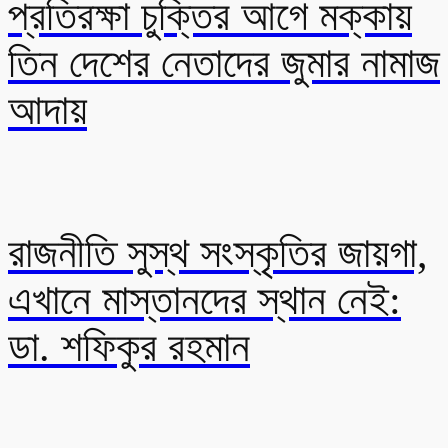
প্রতিরক্ষা চুক্তির আগে মক্কায়
তিন দেশের নেতাদের জুমার নামাজ
আদায়
রাজনীতি সুস্থ সংস্কৃতির জায়গা,
এখানে মাস্তানদের স্থান নেই:
ডা. শফিকুর রহমান