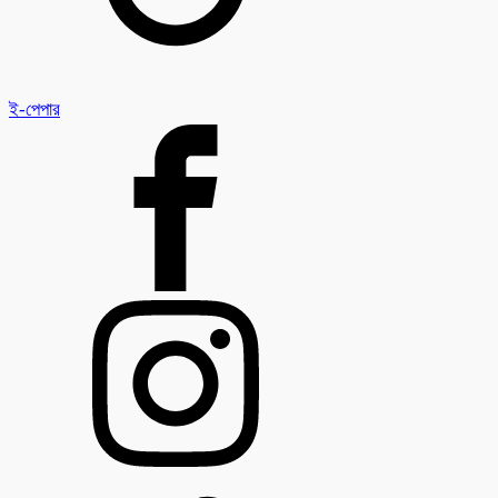
ই-পেপার