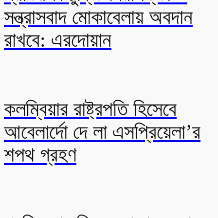
সন্ত্রাসবাদ মোকাবেলায় অবদান
রাখবে: এরদোয়ান
কলম্বিয়ার রাষ্ট্রপতি হিসেবে
আবেলার্দো দে লা এসপ্রিয়েলা’র
শপথ গ্রহণ