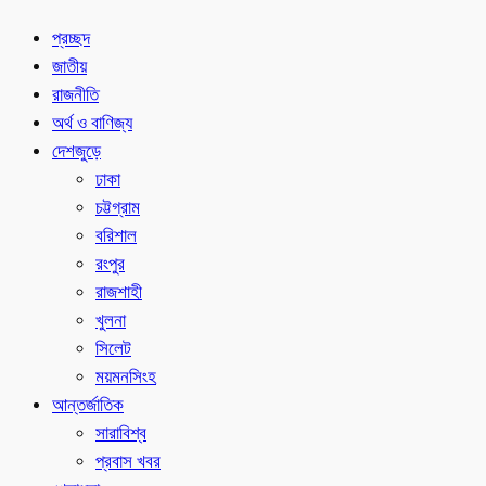
প্রচ্ছদ
জাতীয়
রাজনীতি
অর্থ ও বাণিজ্য
দেশজুড়ে
ঢাকা
চট্টগ্রাম
বরিশাল
রংপুর
রাজশাহী
খুলনা
সিলেট
ময়মনসিংহ
আন্তর্জাতিক
সারাবিশ্ব
প্রবাস খবর