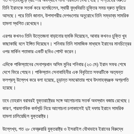
গত সপ্তাহজুড়ে ট্রাম্পের অবস্থানে নানা পরিবর্তন দেখা গেছে। সপ্তাহের শুরুতে
তিনি ইরানকে সতর্ক করে বলেছিলেন, স্থায়ী যুদ্ধবিরতি চুক্তির সময় দ্রুত ফুরিয়ে
আসছে। পরে তিনি জানান, উপসাগরীয় দেশগুলোর অনুরোধে তিনি সম্ভাব্য সামরিক
হামলা স্থগিত রেখেছেন।
এরপর কখনও তিনি উত্তেজনা বাড়ানোর হুমকি দিয়েছেন, আবার কখনও চুক্তি খুব
কাছাকাছি বলে ইঙ্গিত দিয়েছেন। শনিবার তিনি সামাজিক মাধ্যমে ইরানের মানচিত্রের
ওপর মার্কিন পতাকার একটি ছবিও পোস্ট করেন।
এদিকে পাকিস্তানের সেনাপ্রধান অসিম মুনির শনিবার (২৩ মে) ইরান সফর শেষে
দেশে ফিরে গেছেন। পাকিস্তান সেনাবাহিনীর এক বিবৃতিতে সফরটিকে অত্যন্ত
ফলপ্রসূ উল্লেখ করে বলা হয়েছে, চূড়ান্ত সমঝোতার পথে উৎসাহব্যঞ্জক অগ্রগতি
হয়েছে।
তবে তেহরান বরাবরই যুক্তরাষ্ট্রের সঙ্গে আলোচনায় সতর্ক অবস্থান বজায় রেখেছে।
কারণ, পারমাণবিক কর্মসূচি নিয়ে আলোচনা চলাকালেই দুই দফায় ইরানে সামরিক
হামলা চালিয়েছিল যুক্তরাষ্ট্র।
উল্লেখ্য, গত ২৮ ফেব্রুয়ারি যুক্তরাষ্ট্র ও ইসরাইল যৌথভাবে ইরানের বিরুদ্ধে