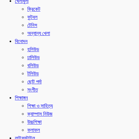
খেলাধুলা
ক্রিকেট
ফুটবল
টেনিস
অন্যান্য খেলা
বিনোদন
হলিউড
ঢালিউড
বলিউড
টলিউড
ছোট পর্দা
সংগীত
শিক্ষাঙ্গন
শিক্ষা ও সাহিত্য
ক্যাম্পাস নিউজ
উচ্চশিক্ষা
ফলাফল
লাইফস্টাইল