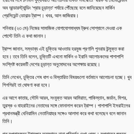
ইরানের সঙ্গে চলমান যুদ্ধবিরতি আলোচনায় একটি সমঝোতা স্মারক বা মেমোরেন্ডাম
অব আন্ডারস্ট্যান্ডিং 'প্রায় চূড়ান্ত' পর্যায়ে পৌঁছেছে বলে জানিয়েছেন মার্কিন
প্রেসিডেন্ট ডোনাল্ড ট্রাম্প। খবর, আল জাজিরার।
শনিবার (২৩ মে) নিজের সামাজিক যোগাযোগমাধ্যম ট্রুথ সোশ্যালে দেওয়া এক
পোস্টে তিনি এ কথা জানান।
ট্রাম্প জানান, সম্ভাব্য এই চুক্তির আওতায় হরমুজ প্রণালি পুনরায় উন্মুক্ত করা
হবে। তবে তিনি বলেন, চুক্তিটি এখনো মার্কিন ও ইরানি আলোচকদের পাশাপাশি
সংশ্লিষ্ট কয়েকটি দেশের চূড়ান্ত অনুমোদনের অপেক্ষায় রয়েছে।
তিনি লেখেন, চুক্তির শেষ ধাপ ও বিস্তারিত বিষয়গুলো বর্তমানে আলোচনা হচ্ছে। খুব
শিগগিরই তা ঘোষণা করা হবে।
এর আগে কাতার, সৌদি আরব, সংযুক্ত আরব আমিরাত, পাকিস্তান, জর্ডান, মিশর,
তুরস্ক ও বাহরাইনের নেতাদের সঙ্গে ফোনালাপ করেন ট্রাম্প। পাশাপাশি ইসরাইলের
প্রধানমন্ত্রী বেনিয়ামিন নেতানিয়াহুর সঙ্গেও আলাদা করে কথা বলেছেন বলে জানান
তিনি।