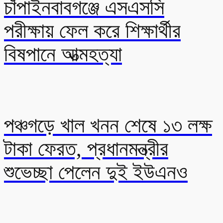
চাঁপাইনবাবগঞ্জে এসএসসি
পরীক্ষায় ফেল করে শিক্ষার্থীর
বিষপানে আত্মহত্যা
পঞ্চগড়ে খাল খনন শেষে ১৩ লক্ষ
টাকা ফেরত, প্রধানমন্ত্রীর
শুভেচ্ছা পেলেন দুই ইউএনও