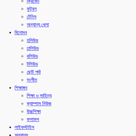
ক্রিকেট
ফুটবল
টেনিস
অন্যান্য খেলা
বিনোদন
হলিউড
ঢালিউড
বলিউড
টলিউড
ছোট পর্দা
সংগীত
শিক্ষাঙ্গন
শিক্ষা ও সাহিত্য
ক্যাম্পাস নিউজ
উচ্চশিক্ষা
ফলাফল
লাইফস্টাইল
অন্যান্য