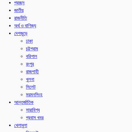
প্রচ্ছদ
জাতীয়
রাজনীতি
অর্থ ও বাণিজ্য
দেশজুড়ে
ঢাকা
চট্টগ্রাম
বরিশাল
রংপুর
রাজশাহী
খুলনা
সিলেট
ময়মনসিংহ
আন্তর্জাতিক
সারাবিশ্ব
প্রবাস খবর
খেলাধুলা