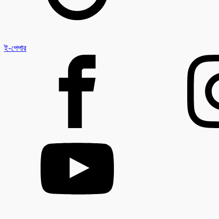
ই-পেপার