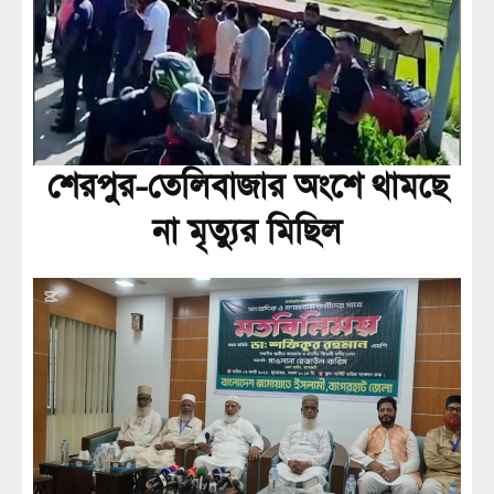
শেরপুর-তেলিবাজার অংশে থামছে
না মৃত্যুর মিছিল