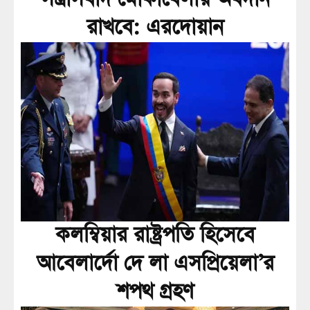
রাখবে: এরদোয়ান
কলম্বিয়ার রাষ্ট্রপতি হিসেবে
আবেলার্দো দে লা এসপ্রিয়েলা’র
শপথ গ্রহণ