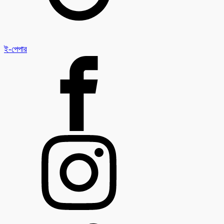
ই-পেপার