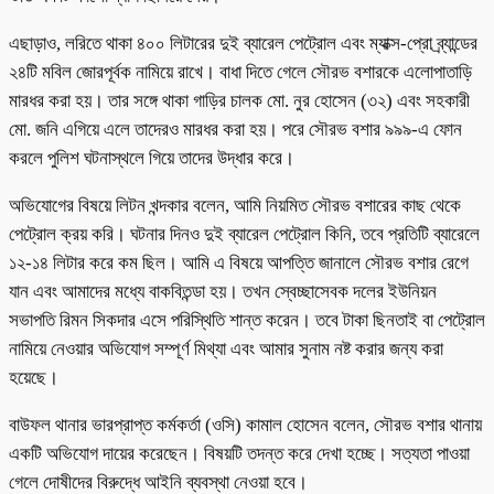
এছাড়াও, লরিতে থাকা ৪০০ লিটারের দুই ব্যারেল পেট্রোল এবং ম্যাক্স-প্রো ব্র্যান্ডের
২৪টি মবিল জোরপূর্বক নামিয়ে রাখে। বাধা দিতে গেলে সৌরভ বশারকে এলোপাতাড়ি
মারধর করা হয়। তার সঙ্গে থাকা গাড়ির চালক মো. নুর হোসেন (৩২) এবং সহকারী
মো. জনি এগিয়ে এলে তাদেরও মারধর করা হয়। পরে সৌরভ বশার ৯৯৯-এ ফোন
করলে পুলিশ ঘটনাস্থলে গিয়ে তাদের উদ্ধার করে।
অভিযোগের বিষয়ে লিটন খন্দকার বলেন, আমি নিয়মিত সৌরভ বশারের কাছ থেকে
পেট্রোল ক্রয় করি। ঘটনার দিনও দুই ব্যারেল পেট্রোল কিনি, তবে প্রতিটি ব্যারেলে
১২-১৪ লিটার করে কম ছিল। আমি এ বিষয়ে আপত্তি জানালে সৌরভ বশার রেগে
যান এবং আমাদের মধ্যে বাকবিতন্ডা হয়। তখন স্বেচ্ছাসেবক দলের ইউনিয়ন
সভাপতি রিমন সিকদার এসে পরিস্থিতি শান্ত করেন। তবে টাকা ছিনতাই বা পেট্রোল
নামিয়ে নেওয়ার অভিযোগ সম্পূর্ণ মিথ্যা এবং আমার সুনাম নষ্ট করার জন্য করা
হয়েছে।
বাউফল থানার ভারপ্রাপ্ত কর্মকর্তা (ওসি) কামাল হোসেন বলেন, সৌরভ বশার থানায়
একটি অভিযোগ দায়ের করেছেন। বিষয়টি তদন্ত করে দেখা হচ্ছে। সত্যতা পাওয়া
গেলে দোষীদের বিরুদ্ধে আইনি ব্যবস্থা নেওয়া হবে।