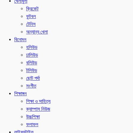
খেলাধুলা
ক্রিকেট
ফুটবল
টেনিস
অন্যান্য খেলা
বিনোদন
হলিউড
ঢালিউড
বলিউড
টলিউড
ছোট পর্দা
সংগীত
শিক্ষাঙ্গন
শিক্ষা ও সাহিত্য
ক্যাম্পাস নিউজ
উচ্চশিক্ষা
ফলাফল
লাইফস্টাইল