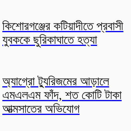
কিশোরগঞ্জের কটিয়াদীতে প্রবাসী
যুবককে ছুরিকাঘাতে হত্যা
অ্যাগ্রো ট্যুরিজমের আড়ালে
এমএলএম ফাঁদ, শত কোটি টাকা
আত্মসাতের অভিযোগ