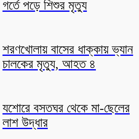
গর্তে পড়ে শিশুর মৃত্যু
শরণখোলায় বাসের ধাক্কায় ভ্যান
চালকের মৃত্যু, আহত ৪
যশোরে বসতঘর থেকে মা-ছেলের
লাশ উদ্ধার