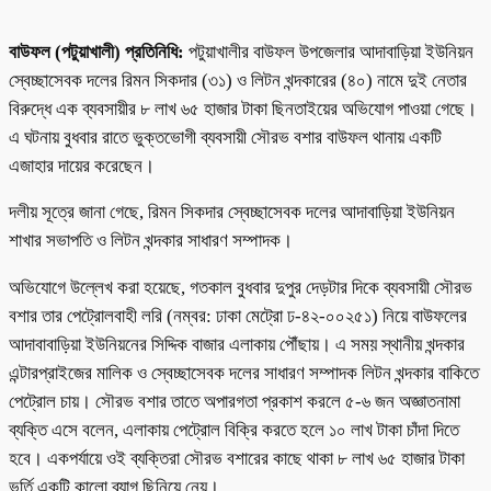
বাউফল (পটুয়াখালী) প্রতিনিধি:
পটুয়াখালীর বাউফল উপজেলার আদাবাড়িয়া ইউনিয়ন
স্বেচ্ছাসেবক দলের রিমন সিকদার (৩১) ও লিটন খন্দকারের (৪০) নামে দুই নেতার
বিরুদ্ধে এক ব্যবসায়ীর ৮ লাখ ৬৫ হাজার টাকা ছিনতাইয়ের অভিযোগ পাওয়া গেছে।
এ ঘটনায় বুধবার রাতে ভুক্তভোগী ব্যবসায়ী সৌরভ বশার বাউফল থানায় একটি
এজাহার দায়ের করেছেন।
দলীয় সূত্রে জানা গেছে, রিমন সিকদার স্বেচ্ছাসেবক দলের আদাবাড়িয়া ইউনিয়ন
শাখার সভাপতি ও লিটন খন্দকার সাধারণ সম্পাদক।
অভিযোগে উল্লেখ করা হয়েছে, গতকাল বুধবার দুপুর দেড়টার দিকে ব্যবসায়ী সৌরভ
বশার তার পেট্রোলবাহী লরি (নম্বর: ঢাকা মেট্রো ঢ-৪২-০০২৫১) নিয়ে বাউফলের
আদাবাবাড়িয়া ইউনিয়নের সিদ্দিক বাজার এলাকায় পৌঁছায়। এ সময় স্থানীয় খন্দকার
এন্টারপ্রাইজের মালিক ও স্বেচ্ছাসেবক দলের সাধারণ সম্পাদক লিটন খন্দকার বাকিতে
পেট্রোল চায়। সৌরভ বশার তাতে অপারগতা প্রকাশ করলে ৫-৬ জন অজ্ঞাতনামা
ব্যক্তি এসে বলেন, এলাকায় পেট্রোল বিক্রি করতে হলে ১০ লাখ টাকা চাঁদা দিতে
হবে। একপর্যায়ে ওই ব্যক্তিরা সৌরভ বশারের কাছে থাকা ৮ লাখ ৬৫ হাজার টাকা
ভর্তি একটি কালো ব্যাগ ছিনিয়ে নেয়।