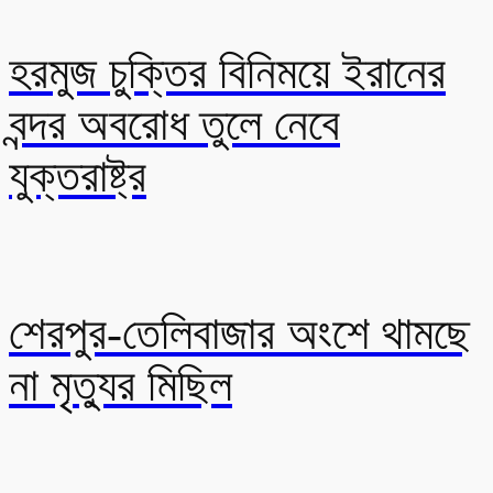
হরমুজ চুক্তির বিনিময়ে ইরানের
বন্দর অবরোধ তুলে নেবে
যুক্তরাষ্ট্র
শেরপুর-তেলিবাজার অংশে থামছে
না মৃত্যুর মিছিল