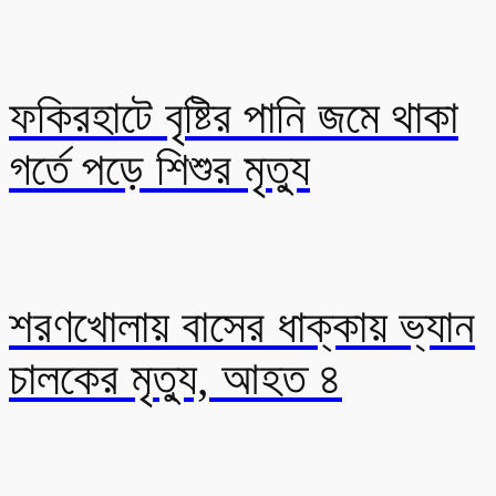
ফকিরহাটে বৃষ্টির পানি জমে থাকা
গর্তে পড়ে শিশুর মৃত্যু
শরণখোলায় বাসের ধাক্কায় ভ্যান
চালকের মৃত্যু, আহত ৪