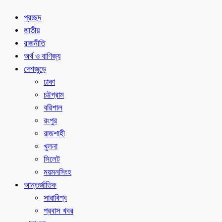
প্রচ্ছদ
জাতীয়
রাজনীতি
অর্থ ও বাণিজ্য
দেশজুড়ে
ঢাকা
চট্টগ্রাম
বরিশাল
রংপুর
রাজশাহী
খুলনা
সিলেট
ময়মনসিংহ
আন্তর্জাতিক
সারাবিশ্ব
প্রবাস খবর