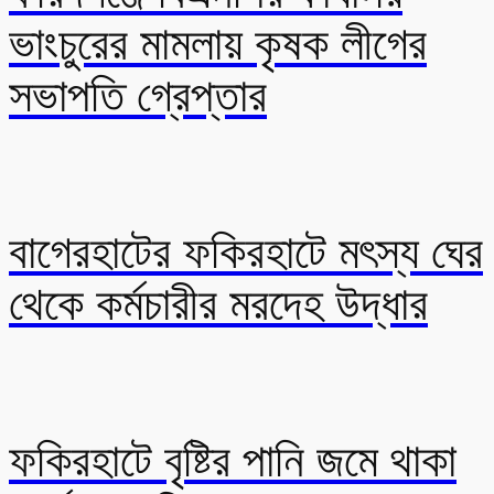
ভাংচুরের মামলায় কৃষক লীগের
সভাপতি গ্রেপ্তার
বাগেরহাটের ফকিরহাটে মৎস্য ঘের
থেকে কর্মচারীর মরদেহ উদ্ধার
ফকিরহাটে বৃষ্টির পানি জমে থাকা