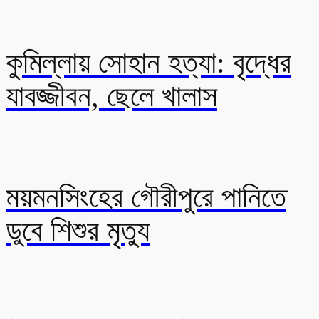
কুমিল্লায় সোহান হত্যা: বৃদ্ধের
যাবজ্জীবন, ছেলে খালাস
ময়মনসিংহের গৌরীপুরে পানিতে
ডুবে শিশুর মৃত্যু