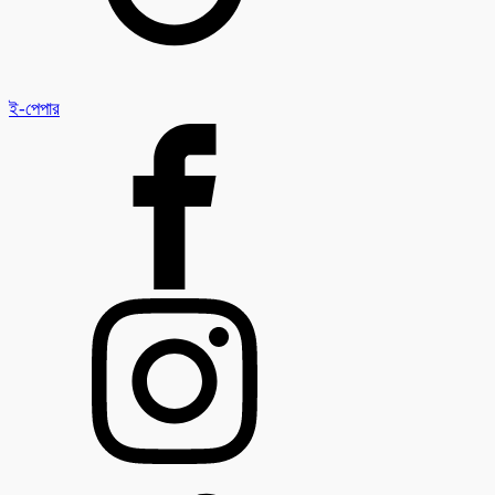
ই-পেপার