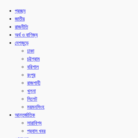
প্রচ্ছদ
জাতীয়
রাজনীতি
অর্থ ও বাণিজ্য
দেশজুড়ে
ঢাকা
চট্টগ্রাম
বরিশাল
রংপুর
রাজশাহী
খুলনা
সিলেট
ময়মনসিংহ
আন্তর্জাতিক
সারাবিশ্ব
প্রবাস খবর