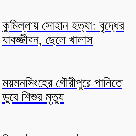
কুমিল্লায় সোহান হত্যা: বৃদ্ধের
যাবজ্জীবন, ছেলে খালাস
ময়মনসিংহের গৌরীপুরে পানিতে
ডুবে শিশুর মৃত্যু