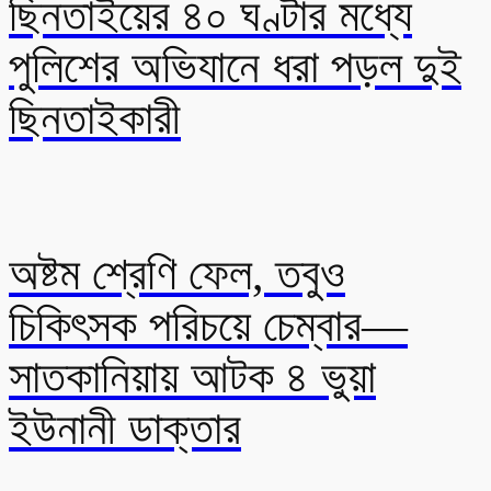
ছিনতাইয়ের ৪০ ঘণ্টার মধ্যে
পুলিশের অভিযানে ধরা পড়ল দুই
ছিনতাইকারী
অষ্টম শ্রেণি ফেল, তবুও
চিকিৎসক পরিচয়ে চেম্বার—
সাতকানিয়ায় আটক ৪ ভুয়া
ইউনানী ডাক্তার