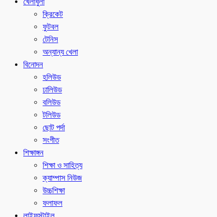
খেলাধুলা
ক্রিকেট
ফুটবল
টেনিস
অন্যান্য খেলা
বিনোদন
হলিউড
ঢালিউড
বলিউড
টলিউড
ছোট পর্দা
সংগীত
শিক্ষাঙ্গন
শিক্ষা ও সাহিত্য
ক্যাম্পাস নিউজ
উচ্চশিক্ষা
ফলাফল
লাইফস্টাইল