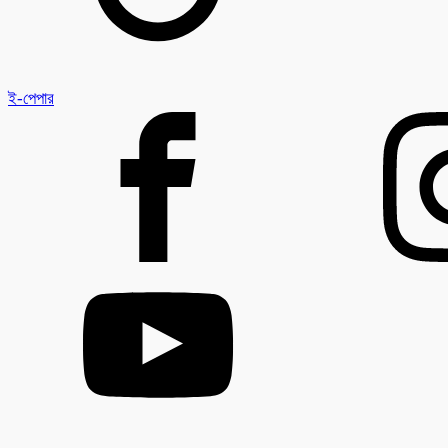
ই-পেপার