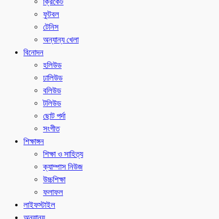
ক্রিকেট
ফুটবল
টেনিস
অন্যান্য খেলা
বিনোদন
হলিউড
ঢালিউড
বলিউড
টলিউড
ছোট পর্দা
সংগীত
শিক্ষাঙ্গন
শিক্ষা ও সাহিত্য
ক্যাম্পাস নিউজ
উচ্চশিক্ষা
ফলাফল
লাইফস্টাইল
অন্যান্য