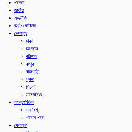
প্রচ্ছদ
জাতীয়
রাজনীতি
অর্থ ও বাণিজ্য
দেশজুড়ে
ঢাকা
চট্টগ্রাম
বরিশাল
রংপুর
রাজশাহী
খুলনা
সিলেট
ময়মনসিংহ
আন্তর্জাতিক
সারাবিশ্ব
প্রবাস খবর
খেলাধুলা