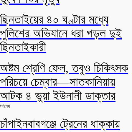
ছিনতাইয়ের ৪০ ঘণ্টার মধ্যে
পুলিশের অভিযানে ধরা পড়ল দুই
ছিনতাইকারী
অষ্টম শ্রেণি ফেল, তবুও চিকিৎসক
পরিচয়ে চেম্বার—সাতকানিয়ায়
আটক ৪ ভুয়া ইউনানী ডাক্তার
সর্বশেষ
চাঁপাইনবাবগঞ্জে ট্রেনের ধাক্কায়