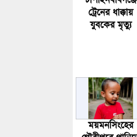
চাঁপাইনবাবগঞ্জে
ট্রেনের ধাক্কায়
যুবকের মৃত্যু
ময়মনসিংহের