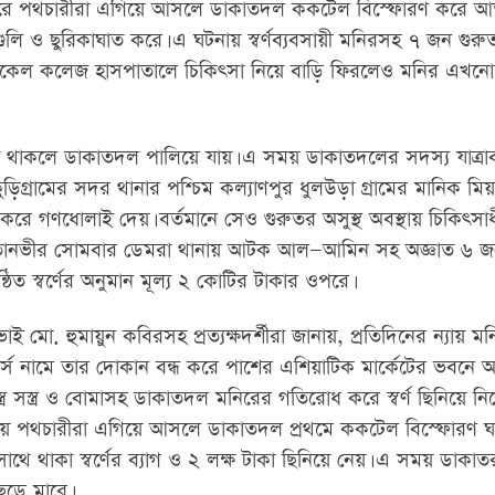
কারে পথচারীরা এগিয়ে আসলে ডাকাতদল ককটেল বিস্ফোরণ করে আত
লি ও ছুরিকাঘাত করে। এ ঘটনায় স্বর্ণব্যবসায়ী মনিরসহ ৭ জন গু
ডিকেল কলেজ হাসপাতালে চিকিৎসা নিয়ে বাড়ি ফিরলেও মনির এখনো
াকলে ডাকাতদল পালিয়ে যায়। এ সময় ডাকাতদলের সদস্য যাত্রাব
গ্রামের সদর থানার পশ্চিম কল্যাণপুর ধুলউড়া গ্রামের মানিক মিয
ণধোলাই দেয়। বর্তমানে সেও গুরুতর অসুস্থ অবস্থায় চিকিৎসাধ
লক তানভীর সোমবার ডেমরা থানায় আটক আল—আমিন সহ অজ্ঞাত ৬ 
িত স্বর্ণের অনুমান মূল্য ২ কোটির টাকার ওপরে।
ভাই মো. হুমায়ুন কবিরসহ প্রত্যক্ষদর্শীরা জানায়, প্রতিদিনের ন্যায় ম
লার্স নামে তার দোকান বন্ধ করে পাশের এশিয়াটিক মার্কেটের ভবনে অ
ত্র সস্ত্র ও বোমাসহ ডাকাতদল মনিরের গতিরোধ করে স্বর্ণ ছিনিয়ে ন
ায় পথচারীরা এগিয়ে আসলে ডাকাতদল প্রথমে ককটেল বিস্ফোরণ ঘট
থে থাকা স্বর্ণের ব্যাগ ও ২ লক্ষ টাকা ছিনিয়ে নেয়। এ সময় ডাকাত
ড়ে মারে।