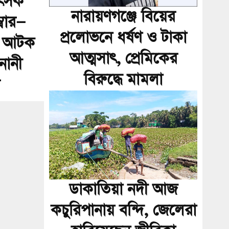
িৎসক
নারায়ণগঞ্জে বিয়ের
্বার—
প্রলোভনে ধর্ষণ ও টাকা
য় আটক
আত্মসাৎ, প্রেমিকের
নানী
বিরুদ্ধে মামলা
ডাকাতিয়া নদী আজ
কচুরিপানায় বন্দি, জেলেরা