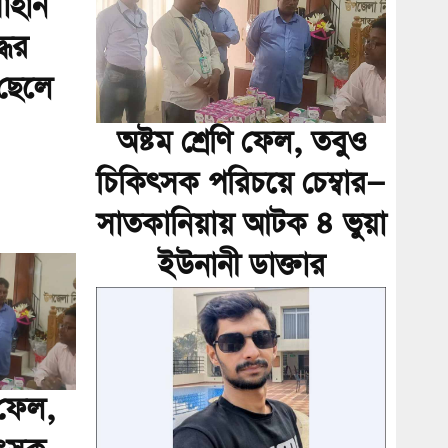
সোহান
ধের
 ছেলে
অষ্টম শ্রেণি ফেল, তবুও
চিকিৎসক পরিচয়ে চেম্বার—
সাতকানিয়ায় আটক ৪ ভুয়া
ইউনানী ডাক্তার
ি ফেল,