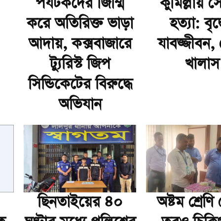
পর্যটকদের জিম্মি
কুমিল্লায় 
করে অতিরিক্ত ভাড়া
হত্যা: বৃদ্
আদায়, কক্সবাজারে
যাবজ্জীবন,
ট্যুরিস্ট জিপ
খালাস
সিন্ডিকেটের বিরুদ্ধে
অভিযান
ছিনতাইয়ের ৪০
অষ্টম শ্রেণ