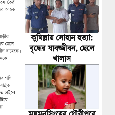
ঙ্ক তৈরী
রুতর আহত
কুমিল্লায় সোহান হত্যা:
াড়ীর
়ার ছেলে
বৃদ্ধের যাবজ্জীবন, ছেলে
ীন ঢামেকে।
খালাস
জনকে
নির গণি
বস্থিত
িতে চাইলে
িয়ে
রা
ময়মনসিংহের গৌরীপুরে