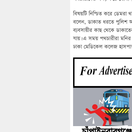
বিষয়টি নিশ্চিত করে ডেমরা থ
বলেন, ডাকাত ধরতে পুলিশ অভিযা
ব্যবসায়ীর কাছ থেকে ডাকাতের
যায়। এ সময় পথচারীরা মনি
ঢাকা মেডিকেল কলেজ হাসপাতালে