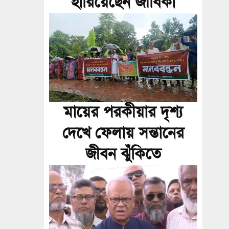
হারিয়েছেন জীবিকা
মায়ের পরকীয়ার দৃশ্য
দেখে ফেলায় সন্তানের
জীবন ঝুঁকিতে