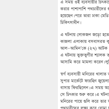
এ সময় ওই ব্যবসায়ীর চিৎ
করার পাশাপাশি পথচারীদের গু
হয়েছেন। পরে তারা ঢাকা মে
চিকিৎসাধীন।
এ ঘটনায় লোকজন জড়ো হতে থ
কাজলা এলাকায় বসবাসরত কুড়ি
আল—আমিন’কে (২৭) আটক করে গ
এ ঘটনায় ভুক্তভুগীর শ্যা
আসামি করে মামলা করেন। লুন্ঠ
স্বর্ণ ব্যবসায়ী মনিরের খালাত 
সুপার মার্কেটে ফারহিন জুয়ে
বাসায় ফিরছিলেন। এ সময় অস্
সে চিৎকার শুরু করে। এ ঘটন
মনিরের পায়ে গুলি করে তার সা
পথচারীদের লক্ষ্য করে বোমা ছু