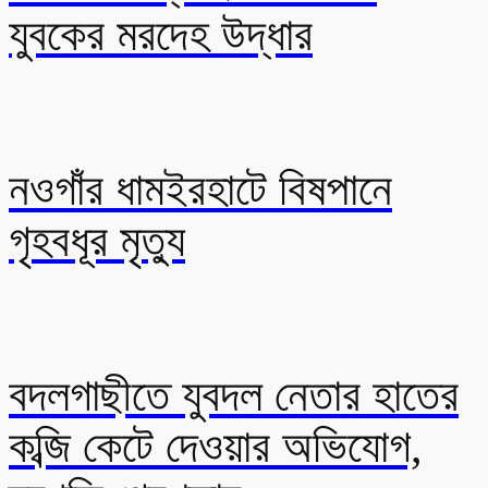
যুবকের মরদেহ উদ্ধার
নওগাঁর ধামইরহাটে বিষপানে
গৃহবধূর মৃত্যু
বদলগাছীতে যুবদল নেতার হাতের
কব্জি কেটে দেওয়ার অভিযোগ,