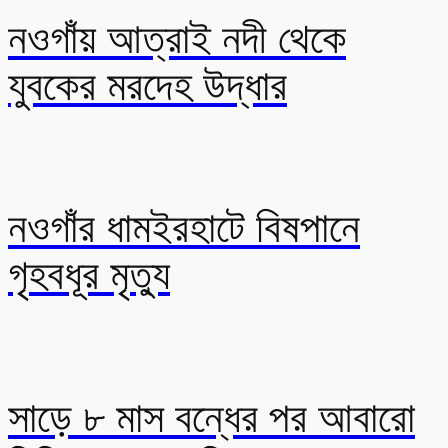
নওগাঁয় আত্রাই নদী থেকে
যুবকের মরদেহ উদ্ধার
নওগাঁর ধামইরহাটে বিষপানে
গৃহবধূর মৃত্যু
সাড়ে ৮ মাস বন্ধের পর আবারো