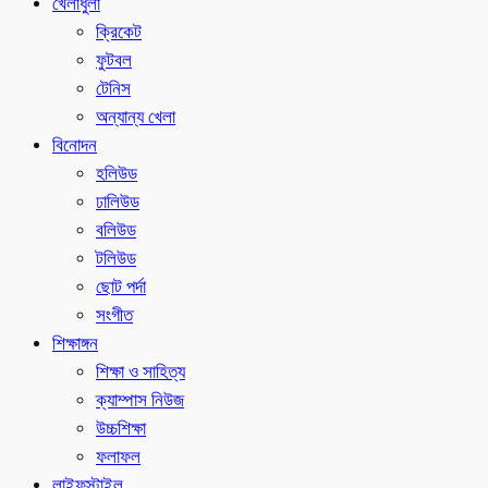
খেলাধুলা
ক্রিকেট
ফুটবল
টেনিস
অন্যান্য খেলা
বিনোদন
হলিউড
ঢালিউড
বলিউড
টলিউড
ছোট পর্দা
সংগীত
শিক্ষাঙ্গন
শিক্ষা ও সাহিত্য
ক্যাম্পাস নিউজ
উচ্চশিক্ষা
ফলাফল
লাইফস্টাইল