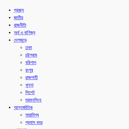
প্রচ্ছদ
জাতীয়
রাজনীতি
অর্থ ও বাণিজ্য
দেশজুড়ে
ঢাকা
চট্টগ্রাম
বরিশাল
রংপুর
রাজশাহী
খুলনা
সিলেট
ময়মনসিংহ
আন্তর্জাতিক
সারাবিশ্ব
প্রবাস খবর