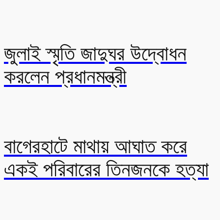
জুলাই স্মৃতি জাদুঘর উদ্বোধন
করলেন প্রধানমন্ত্রী
বাগেরহাটে মাথায় আঘাত করে
একই পরিবারের তিনজনকে হত্যা