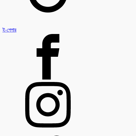
ই-পেপার