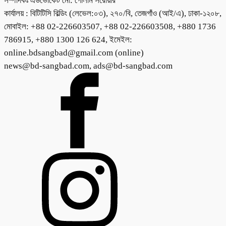
সম্পাদকঃ এডভোকেট মো: গোলাম সরোয়ার
কার্যালয় : বিটিটিসি বিল্ডিং (লেভেল:০৩), ২৭০/বি, তেজগাঁও (আই/এ), ঢাকা-১২০৮,
মোবাইল: +88 02-226603507, +88 02-226603508, +880 1736
786915, +880 1300 126 624, ইমেইল:
online.bdsangbad@gmail.com (online)
news@bd-sangbad.com, ads@bd-sangbad.com