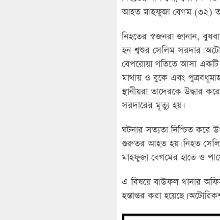
আহত মাহফুজা বেগম (৩২) তার 
নিহতের স্বজনরা জানান, বুধব
হন শ্বশুর সেলিম সরদার। অট
বেপরোয়া গতিতে আসা একটি অ
মাথায় ও বুকে এবং পুত্রবধূ
স্থানীয়রা তাদেরকে উদ্ধার কর
সরদারের মৃত্যু হয়।
ঘটনার সত্যতা নিশ্চিত করে উপজে
গুরুতর আহত হয়। নিহত সেলিম
মাহফুজা বেগমের হাতে ও পায়
এ বিষয়ে বাউফল থানার অফিস
হস্তান্তর করা হয়েছে। অটোরিকশ