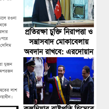
তালে রওনা
থেকে
প্রতিরক্ষা চুক্তি নিরাপত্তা ও
রদার
। পরে
সন্ত্রাসবাদ মোকাবেলায়
য় সেলিম
অবদান রাখবে: এরদোয়ান
ারা দুজন
। অপরজন
িহতের লাশ
িয়াধীন।