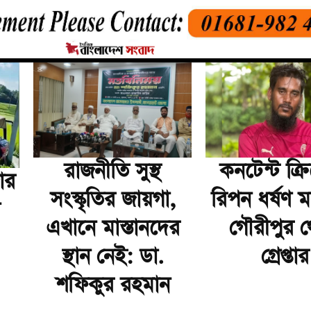
রাজনীতি সুস্থ
কনটেন্ট ক্র
ার
সংস্কৃতির জায়গা,
রিপন ধর্ষণ 
এখানে মাস্তানদের
গৌরীপুর 
স্থান নেই: ডা.
গ্রেপ্তার
শফিকুর রহমান