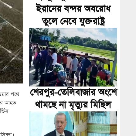
ইরানের বন্দর অবরোধ
তুলে নেবে যুক্তরাষ্ট্র
শেরপুর-তেলিবাজার অংশে
ওয়ার পথে
থামছে না মৃত্যুর মিছিল
ুতর আহত
্ভিস
িন্দা।