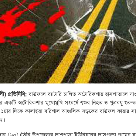
) প্রতিনিধি:
বাউফলে ব্যাটারি চালিত অটোরিকশায় হাসপাতালে যা
কটি অটোরিকশার মুখোমুখি সংঘর্ষে শ্বশুর নিহত ও পুত্রবধূ গুর
১টার দিকে কালাইয়া-বরিশাল আঞ্চলিক সড়কের বাউফল ফায়ার সার
ে।
র (৬০)। তিনি উপজেলার দাশপাড়া ইউনিয়নের দাসপাড়া গ্রামের বাস