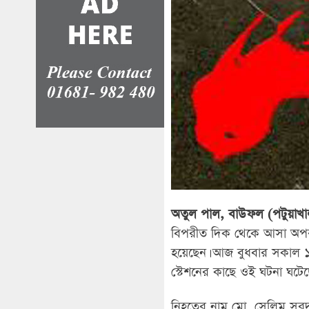
অতুল পাল, বাউফল (পটুয়াখালী
বিপরীত দিক থেকে আসা অপর এ
হয়েছেন। আজ বুধবার সকাল ১
স্টেশনের কাছে ওই ঘটনা ঘটেছ
নিহতের নাম মো. সেলিম সরদা