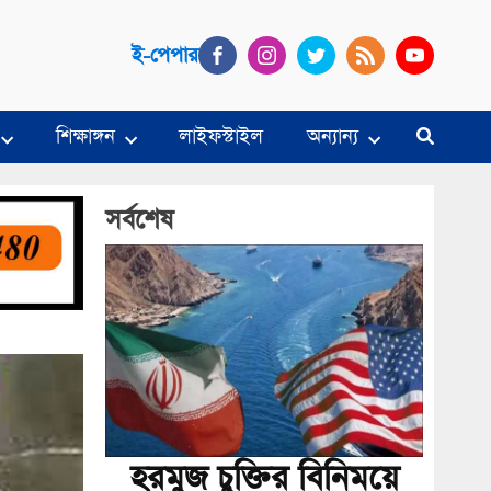
ই-পেপার
শিক্ষাঙ্গন
লাইফস্টাইল
অন্যান্য
সর্বশেষ
হরমুজ চুক্তির বিনিময়ে