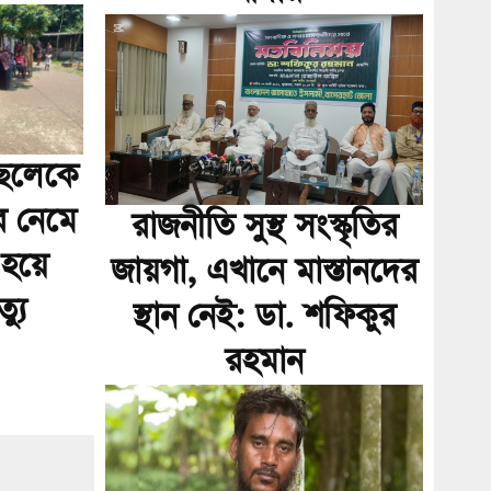
ছেলেকে
রে নেমে
রাজনীতি সুস্থ সংস্কৃতির
ট হয়ে
জায়গা, এখানে মাস্তানদের
্যু
স্থান নেই: ডা. শফিকুর
রহমান