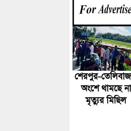
শেরপুর-তেলিবাজ
অংশে থামছে না
মৃত্যুর মিছিল