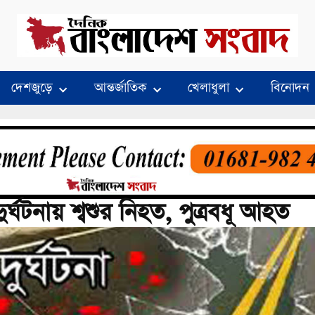
দেশজুড়ে
আন্তর্জাতিক
খেলাধুলা
বিনোদন
ঘটনায় শ্বশুর নিহত, পুত্রবধূ আহত