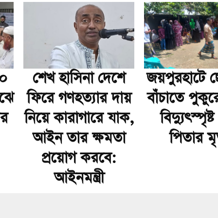
০০
শেখ হাসিনা দেশে
জয়পুরহাটে 
াঝে
ফিরে গণহত্যার দায়
বাঁচাতে পুকু
ার
নিয়ে কারাগারে যাক,
বিদ্যুৎস্পৃষ্
আইন তার ক্ষমতা
পিতার মৃত
প্রয়োগ করবে:
আইনমন্ত্রী