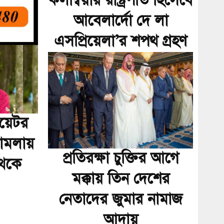
কলম্বিয়ার রাষ্ট্রপতি হিসেবে
আবেলার্দো দে লা
এসপ্রিয়েলা’র শপথ গ্রহণ
িয়েটর
মামলায়
প্রতিরক্ষা চুক্তির আগে
থেকে
মক্কায় তিন দেশের
নেতাদের জুমার নামাজ
আদায়