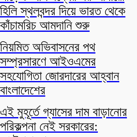
হিলি স্থলবন্দর দিয়ে ভারত থেকে
কাঁচামরিচ আমদানি শুরু
নিয়মিত অভিবাসনের পথ
সম্প্রসারণে আইওএমের
সহযোগিতা জোরদারের আহ্বান
বাংলাদেশের
এই মুহূর্তে গ্যাসের দাম বাড়ানোর
পরিকল্পনা নেই সরকারের: