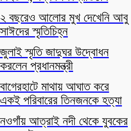
২ বছরেও আলোর মুখ দেখেনি আবু
সাঈদের স্মৃতিচিহ্ন
জুলাই স্মৃতি জাদুঘর উদ্বোধন
করলেন প্রধানমন্ত্রী
বাগেরহাটে মাথায় আঘাত করে
একই পরিবারের তিনজনকে হত্যা
নওগাঁয় আত্রাই নদী থেকে যুবকের