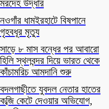
মরদেহ উদ্ধার
নওগাঁর ধামইরহাটে বিষপানে
গৃহবধূর মৃত্যু
সাড়ে ৮ মাস বন্ধের পর আবারো
হিলি স্থলবন্দর দিয়ে ভারত থেকে
কাঁচামরিচ আমদানি শুরু
বদলগাছীতে যুবদল নেতার হাতের
কব্জি কেটে দেওয়ার অভিযোগ,