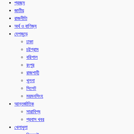
প্রচ্ছদ
জাতীয়
রাজনীতি
অর্থ ও বাণিজ্য
দেশজুড়ে
ঢাকা
চট্টগ্রাম
বরিশাল
রংপুর
রাজশাহী
খুলনা
সিলেট
ময়মনসিংহ
আন্তর্জাতিক
সারাবিশ্ব
প্রবাস খবর
খেলাধুলা