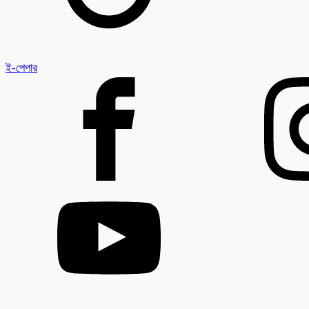
ই-পেপার