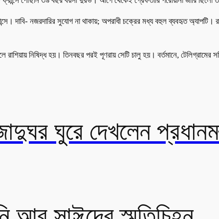
 ফ্রান্সে পৌঁছান ৩৯ বছর বয়সী দুরভ। আগে থেকেই গ্রেফতারি পরোয়ানা জারি ছিলো তা
রান্সে। দাবি- নজরদারির সুযোগ না থাকায়; অপরাধী চক্রের মধ্য বহুল ব্যবহৃত অ্যাপ
রাশিয়ায় নিষিদ্ধ হয়। তিনবছর পরই পূণরায় সেটি চালু হয়। বর্তমানে, টেলিগ্রামের সক
াদুঘর ঘুরে দেখলেন প্রধানমন্
 আবু সাঈদের স্মৃতিচিহ্ন