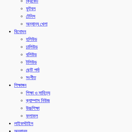
ক্রিকেট
ফুটবল
টেনিস
অন্যান্য খেলা
বিনোদন
হলিউড
ঢালিউড
বলিউড
টলিউড
ছোট পর্দা
সংগীত
শিক্ষাঙ্গন
শিক্ষা ও সাহিত্য
ক্যাম্পাস নিউজ
উচ্চশিক্ষা
ফলাফল
লাইফস্টাইল
অন্যান্য