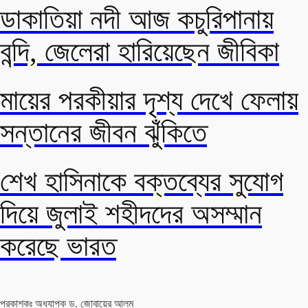
ডাকাতিয়া নদী আজ কচুরিপানায়
বন্দি, জেলেরা হারিয়েছেন জীবিকা
মায়ের পরকীয়ার দৃশ্য দেখে ফেলায়
সন্তানের জীবন ঝুঁকিতে
শেখ হাসিনাকে বক্তব্যের সুযোগ
দিয়ে জুলাই শহীদদের অসম্মান
করেছে ভারত
প্রকাশকঃ অধ্যাপক ড. জোবায়ের আলম