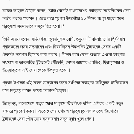
ফয়েজ আহমদ তৈয়্যব বলেন, 'আজ থেকেই বাংলাদেশের গ্রাহকরা স্টারলিংকের সেবা
অর্ডার করতে পারবেন। এতে করে প্রধান উপদেষ্টার ৯০ দিনের মধ্যে যাত্রা শুরুর
প্রত্যাশা সফলভাবে বাস্তবায়িত হলো।'
তিনি আরও বলেন, যদিও খরচ তুলনামূলক বেশি, তবুও এটি বাংলাদেশের প্রিমিয়াম
গ্রাহকদের জন্য উচ্চমানের এবং নিরবচ্ছিন্ন উচ্চগতির ইন্টারনেট সেবার একটি
টেকসই সমাধান হিসেবে কাজ করবে। বিশেষ করে যেসব অঞ্চলে এখনো ফাইবার
সংযোগ বা দ্রুতগতির ইন্টারনেট পৌঁছেনি, সেসব জায়গায় এনজিও, ফ্রিল্যান্সার ও
উদ্যোক্তারা এই সেবা থেকে উপকৃত হবেন।
প্রধান উপদেষ্টা এই সফল উদ্যোগের জন্য সংশ্লিষ্ট সবাইকে অভিনন্দন জানিয়েছেন
বলে মন্তব্য করেন ফয়েজ আহমদ তৈয়্যব।
উল্লেখ্য, বাংলাদেশে যাত্রা শুরুর মাধ্যমে স্টারলিংক দক্ষিণ এশিয়ার একটি নতুন
বাজারে প্রবেশ করল। এতে দেশের দুর্গম ও প্রত্যন্ত এলাকাতেও উচ্চগতির
ইন্টারনেট সেবা পৌঁছানোর সম্ভাবনার নতুন দ্বার খুলে গেল।