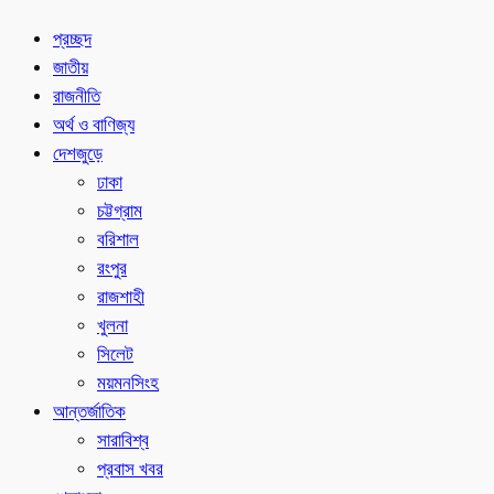
প্রচ্ছদ
জাতীয়
রাজনীতি
অর্থ ও বাণিজ্য
দেশজুড়ে
ঢাকা
চট্টগ্রাম
বরিশাল
রংপুর
রাজশাহী
খুলনা
সিলেট
ময়মনসিংহ
আন্তর্জাতিক
সারাবিশ্ব
প্রবাস খবর