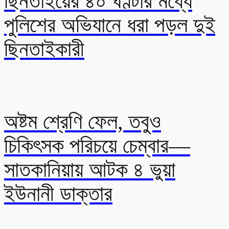
ছিনতাইয়ের ৪০ ঘণ্টার মধ্যে
পুলিশের অভিযানে ধরা পড়ল দুই
ছিনতাইকারী
অষ্টম শ্রেণি ফেল, তবুও
চিকিৎসক পরিচয়ে চেম্বার—
সাতকানিয়ায় আটক ৪ ভুয়া
ইউনানী ডাক্তার