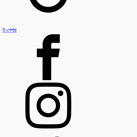
ই-পেপার