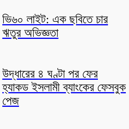
ভি৬০ লাইট: এক ছবিতে চার
ঋতুর অভিজ্ঞতা
উদ্ধারের ৪ ঘণ্টা পর ফের
হ্যাকড ইসলামী ব্যাংকের ফেসবুক
পেজ