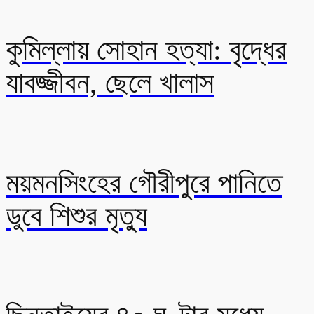
কুমিল্লায় সোহান হত্যা: বৃদ্ধের
যাবজ্জীবন, ছেলে খালাস
ময়মনসিংহের গৌরীপুরে পানিতে
ডুবে শিশুর মৃত্যু