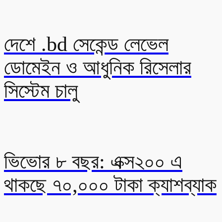
দেশে .bd সেকেন্ড লেভেল
ডোমেইন ও আধুনিক রিসেলার
সিস্টেম চালু
ভিভোর ৮ বছর: এক্স২০০ এ
থাকছে ৭০,০০০ টাকা ক্যাশব্যাক