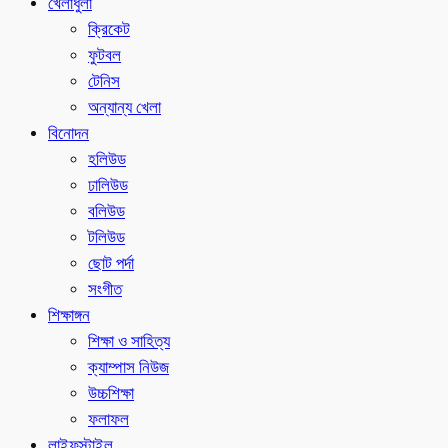
খেলাধুলা
ক্রিকেট
ফুটবল
টেনিস
অন্যান্য খেলা
বিনোদন
হলিউড
ঢালিউড
বলিউড
টলিউড
ছোট পর্দা
সংগীত
শিক্ষাঙ্গন
শিক্ষা ও সাহিত্য
ক্যাম্পাস নিউজ
উচ্চশিক্ষা
ফলাফল
লাইফস্টাইল