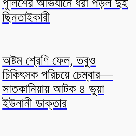
পুলিশের অভিযানে ধরা পড়ল দুই
ছিনতাইকারী
অষ্টম শ্রেণি ফেল, তবুও
চিকিৎসক পরিচয়ে চেম্বার—
সাতকানিয়ায় আটক ৪ ভুয়া
ইউনানী ডাক্তার