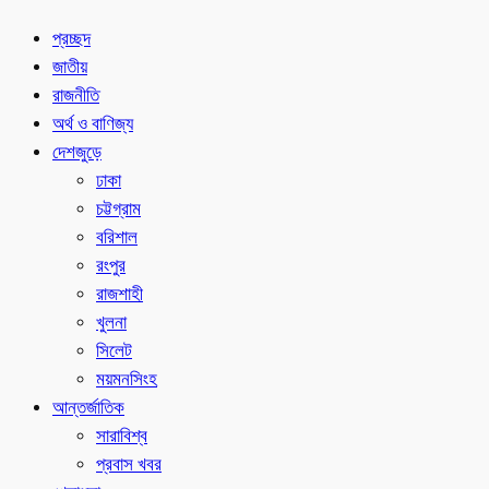
প্রচ্ছদ
জাতীয়
রাজনীতি
অর্থ ও বাণিজ্য
দেশজুড়ে
ঢাকা
চট্টগ্রাম
বরিশাল
রংপুর
রাজশাহী
খুলনা
সিলেট
ময়মনসিংহ
আন্তর্জাতিক
সারাবিশ্ব
প্রবাস খবর