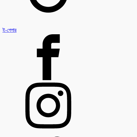
ই-পেপার