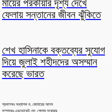
মায়ের পরকীয়ার দৃশ্য দেখে
ফেলায় সন্তানের জীবন ঝুঁকিতে
শেখ হাসিনাকে বক্তব্যের সুযোগ
দিয়ে জুলাই শহীদদের অসম্মান
করেছে ভারত
প্রকাশকঃ অধ্যাপক ড. জোবায়ের আলম
সম্পাদকঃ এডভোকেট মো: গোলাম সরোয়ার