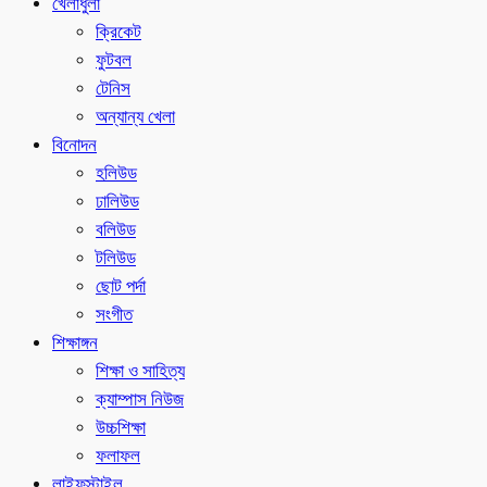
খেলাধুলা
ক্রিকেট
ফুটবল
টেনিস
অন্যান্য খেলা
বিনোদন
হলিউড
ঢালিউড
বলিউড
টলিউড
ছোট পর্দা
সংগীত
শিক্ষাঙ্গন
শিক্ষা ও সাহিত্য
ক্যাম্পাস নিউজ
উচ্চশিক্ষা
ফলাফল
লাইফস্টাইল