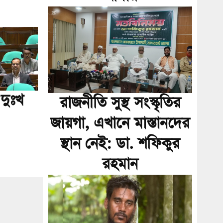
র দুঃখ
রাজনীতি সুস্থ সংস্কৃতির
জায়গা, এখানে মাস্তানদের
স্থান নেই: ডা. শফিকুর
রহমান