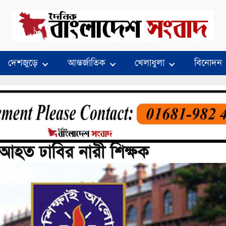
দেশজুড়ে
আন্তর্জাতিক
খেলাধুলা
বিনোদন
য় আহত ঢাবির নারী শিক্ষক