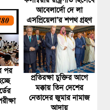
কলম্বিয়ার রাষ্ট্রপতি হিসেবে
আবেলার্দো দে লা
এসপ্রিয়েলা’র শপথ গ্রহণ
ির পর
প্রতিরক্ষা চুক্তির আগে
চ্ছে
মক্কায় তিন দেশের
র্ডের
নেতাদের জুমার নামাজ
ীক্ষা
আদায়