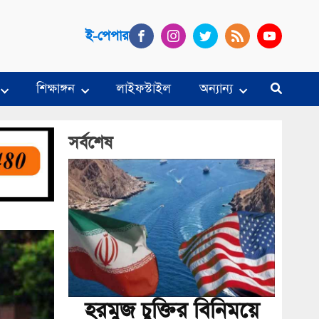
ই-পেপার
শিক্ষাঙ্গন
লাইফস্টাইল
অন্যান্য
সর্বশেষ
হরমুজ চুক্তির বিনিময়ে