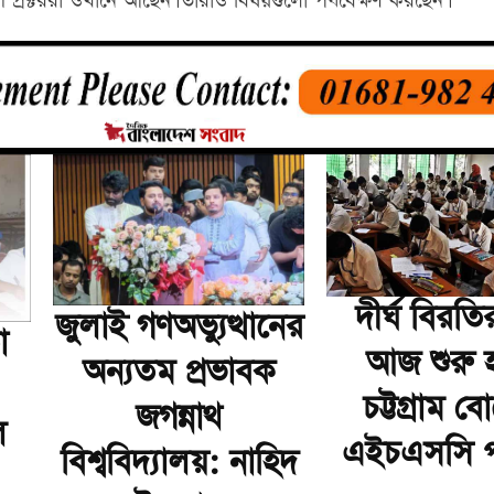
প্রক্টররা ওখানে আছেন। তারাও বিষয়গুলো পর্যবেক্ষণ করছেন।
দীর্ঘ বিরত
জুলাই গণঅভ্যুত্থানের
ো
আজ শুরু হ
অন্যতম প্রভাবক
চট্টগ্রাম বো
জগন্নাথ
ি
এইচএসসি পর
বিশ্ববিদ্যালয়: নাহিদ