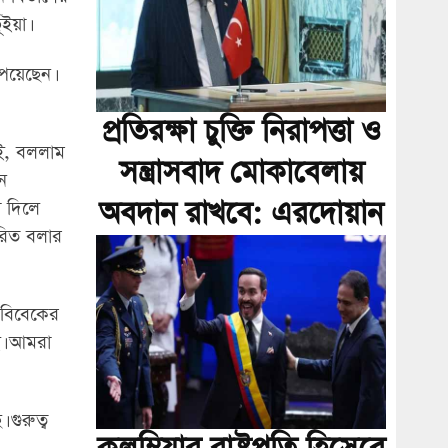
ইয়া।
পেয়েছেন।
প্রতিরক্ষা চুক্তি নিরাপত্তা ও
িই, বললাম
সন্ত্রাসবাদ মোকাবেলায়
ে
অবদান রাখবে: এরদোয়ান
া দিলে
ারিত বলার
 বিবেকের
ই। আমরা
গুরুত্ব