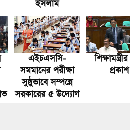
ইসলাম
র
এইচএসসি-
শিক্ষামন্ত্রী
র
সমমানের পরীক্ষা
প্রকাশ
সুষ্ঠুভাবে সম্পন্নে
ষোভ
সরকারের ৫ উদ্যোগ