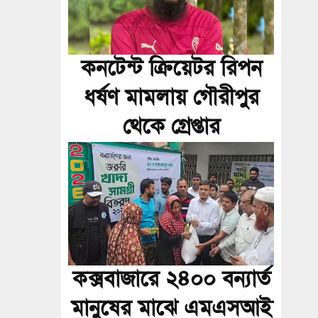
কনটেন্ট ক্রিয়েটর রিপন
ধর্ষণ মামলায় গৌরীপুর
থেকে গ্রেপ্তার
কক্সবাজারে ২৪০০ বন্যার্ত
মানুষের মাঝে এমএসআই