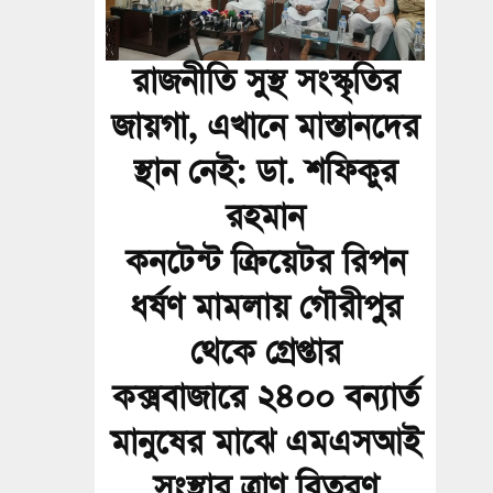
রাজনীতি সুস্থ সংস্কৃতির
জায়গা, এখানে মাস্তানদের
স্থান নেই: ডা. শফিকুর
রহমান
কনটেন্ট ক্রিয়েটর রিপন
ধর্ষণ মামলায় গৌরীপুর
থেকে গ্রেপ্তার
কক্সবাজারে ২৪০০ বন্যার্ত
মানুষের মাঝে এমএসআই
সংস্থার ত্রাণ বিতরণ