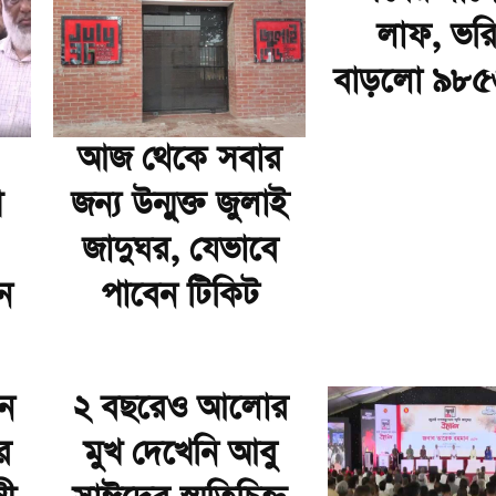
লাফ, ভর
বাড়লো ৯৮৫৬
আজ থেকে সবার
গ
জন্য উন্মুক্ত জুলাই
জাদুঘর, যেভাবে
ন
পাবেন টিকিট
ান
২ বছরেও আলোর
ে
মুখ দেখেনি আবু