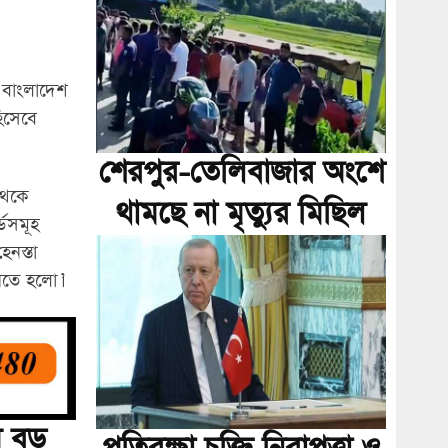
লে বাংলাদেশ
িসেবে
শেরপুর-তেলিবাজার অংশে
থেকে
থামছে না মৃত্যুর মিছিল
্ডসমূহ
েনস্তা
নিতে হলো।’
মে বড়