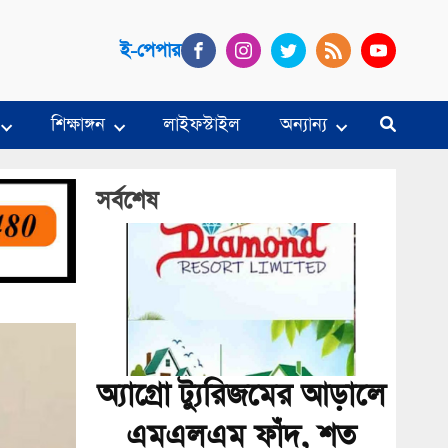
ই-পেপার
শিক্ষাঙ্গন
লাইফস্টাইল
অন্যান্য
সর্বশেষ
অ্যাগ্রো ট্যুরিজমের আড়ালে
এমএলএম ফাঁদ, শত