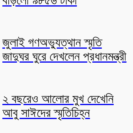
বাড়লো ৯৮৫৬ টাকা
জুলাই গণঅভ্যুত্থান স্মৃতি
জাদুঘর ঘুরে দেখলেন প্রধানমন্ত্রী
২ বছরেও আলোর মুখ দেখেনি
আবু সাঈদের স্মৃতিচিহ্ন