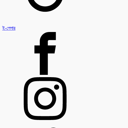
ই-পেপার