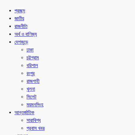
প্রচ্ছদ
জাতীয়
রাজনীতি
অর্থ ও বাণিজ্য
দেশজুড়ে
ঢাকা
চট্টগ্রাম
বরিশাল
রংপুর
রাজশাহী
খুলনা
সিলেট
ময়মনসিংহ
আন্তর্জাতিক
সারাবিশ্ব
প্রবাস খবর