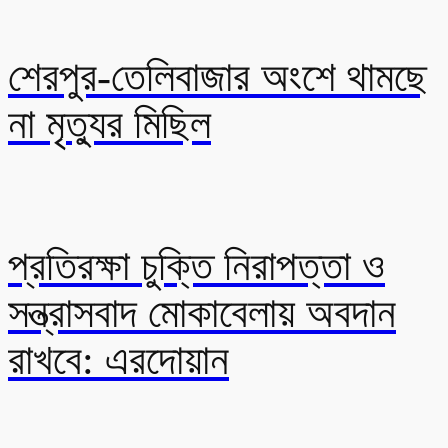
শেরপুর-তেলিবাজার অংশে থামছে
না মৃত্যুর মিছিল
প্রতিরক্ষা চুক্তি নিরাপত্তা ও
সন্ত্রাসবাদ মোকাবেলায় অবদান
রাখবে: এরদোয়ান