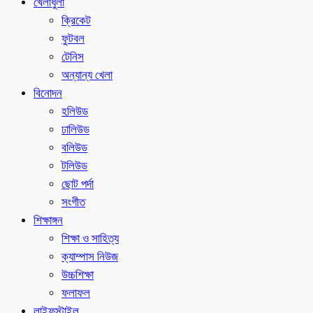
খেলাধুলা
ক্রিকেট
ফুটবল
টেনিস
অন্যান্য খেলা
বিনোদন
হলিউড
ঢালিউড
বলিউড
টলিউড
ছোট পর্দা
সংগীত
শিক্ষাঙ্গন
শিক্ষা ও সাহিত্য
ক্যাম্পাস নিউজ
উচ্চশিক্ষা
ফলাফল
লাইফস্টাইল