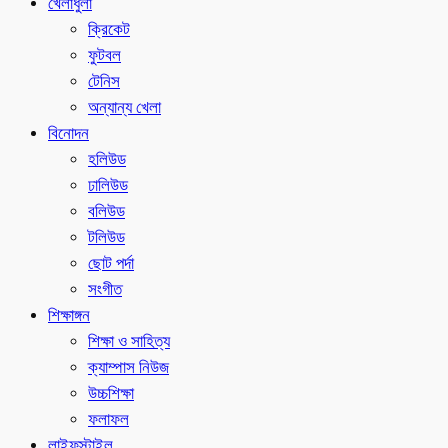
খেলাধুলা
ক্রিকেট
ফুটবল
টেনিস
অন্যান্য খেলা
বিনোদন
হলিউড
ঢালিউড
বলিউড
টলিউড
ছোট পর্দা
সংগীত
শিক্ষাঙ্গন
শিক্ষা ও সাহিত্য
ক্যাম্পাস নিউজ
উচ্চশিক্ষা
ফলাফল
লাইফস্টাইল