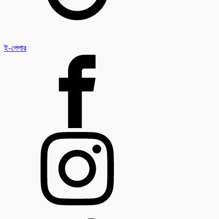
ই-পেপার