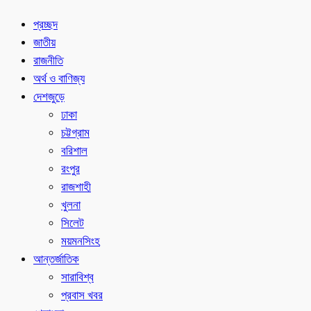
প্রচ্ছদ
জাতীয়
রাজনীতি
অর্থ ও বাণিজ্য
দেশজুড়ে
ঢাকা
চট্টগ্রাম
বরিশাল
রংপুর
রাজশাহী
খুলনা
সিলেট
ময়মনসিংহ
আন্তর্জাতিক
সারাবিশ্ব
প্রবাস খবর