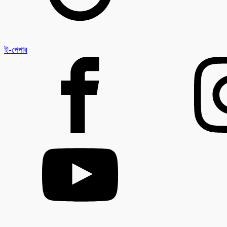
ই-পেপার