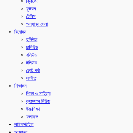
ক্রিকেট
ফুটবল
টেনিস
অন্যান্য খেলা
বিনোদন
হলিউড
ঢালিউড
বলিউড
টলিউড
ছোট পর্দা
সংগীত
শিক্ষাঙ্গন
শিক্ষা ও সাহিত্য
ক্যাম্পাস নিউজ
উচ্চশিক্ষা
ফলাফল
লাইফস্টাইল
অন্যান্য