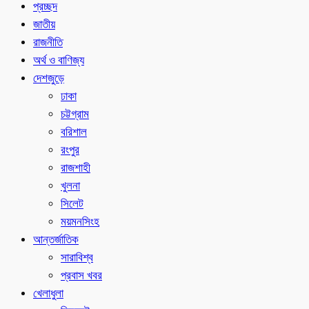
প্রচ্ছদ
জাতীয়
রাজনীতি
অর্থ ও বাণিজ্য
দেশজুড়ে
ঢাকা
চট্টগ্রাম
বরিশাল
রংপুর
রাজশাহী
খুলনা
সিলেট
ময়মনসিংহ
আন্তর্জাতিক
সারাবিশ্ব
প্রবাস খবর
খেলাধুলা