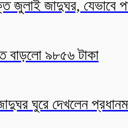
্ত জুলাই জাদুঘর, যেভাবে প
িতে বাড়লো ৯৮৫৬ টাকা
াদুঘর ঘুরে দেখলেন প্রধানমন্