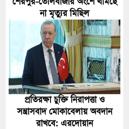
শেরপুর-তেলিবাজার অংশে থামছে
না মৃত্যুর মিছিল
প্রতিরক্ষা চুক্তি নিরাপত্তা ও
সন্ত্রাসবাদ মোকাবেলায় অবদান
রাখবে: এরদোয়ান