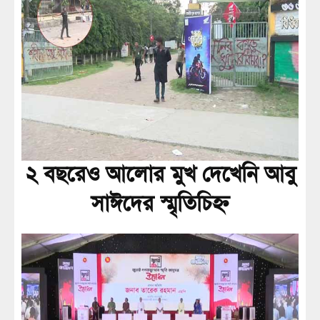
২ বছরেও আলোর মুখ দেখেনি আবু
সাঈদের স্মৃতিচিহ্ন