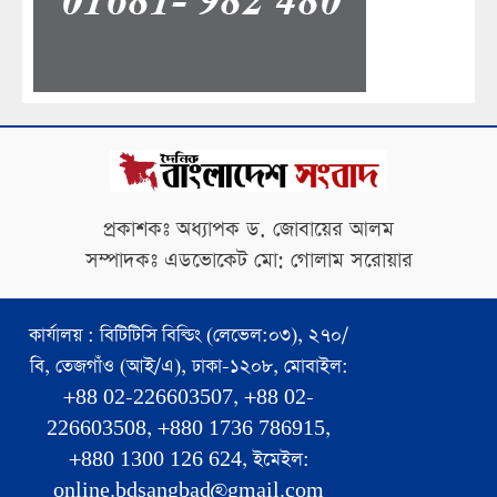
প্রকাশকঃ অধ্যাপক ড. জোবায়ের আলম
সম্পাদকঃ এডভোকেট মো: গোলাম সরোয়ার
কার্যালয় : বিটিটিসি বিল্ডিং (লেভেল:০৩), ২৭০/
বি, তেজগাঁও (আই/এ), ঢাকা-১২০৮, মোবাইল:
+88 02-226603507, +88 02-
226603508, +880 1736 786915,
+880 1300 126 624, ইমেইল:
online.bdsangbad@gmail.com