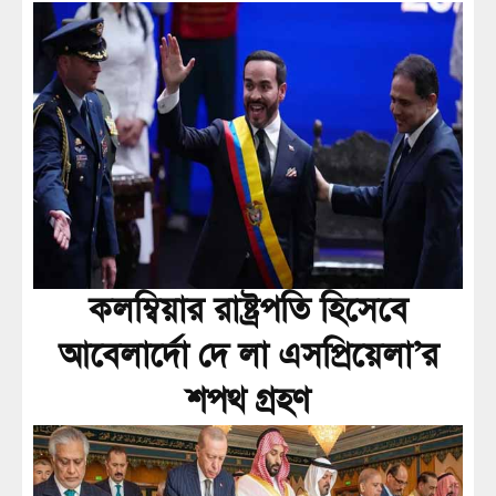
কলম্বিয়ার রাষ্ট্রপতি হিসেবে
আবেলার্দো দে লা এসপ্রিয়েলা’র
শপথ গ্রহণ