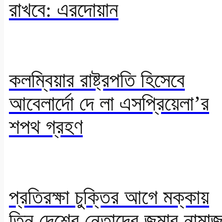
রাখবে: এরদোয়ান
কলম্বিয়ার রাষ্ট্রপতি হিসেবে
আবেলার্দো দে লা এসপ্রিয়েলা’র
শপথ গ্রহণ
প্রতিরক্ষা চুক্তির আগে মক্কায়
তিন দেশের নেতাদের জুমার নামা