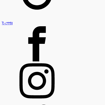
ই-পেপার