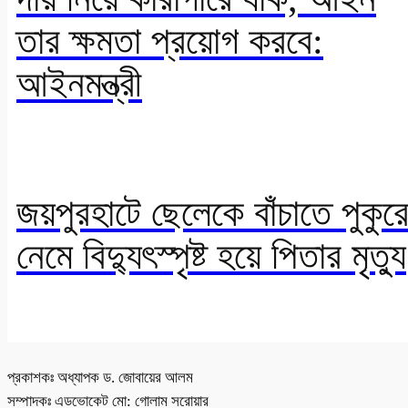
তার ক্ষমতা প্রয়োগ করবে:
আইনমন্ত্রী
জয়পুরহাটে ছেলেকে বাঁচাতে পুকুর
নেমে বিদ্যুৎস্পৃষ্ট হয়ে পিতার মৃত্যু
প্রকাশকঃ অধ্যাপক ড. জোবায়ের আলম
সম্পাদকঃ এডভোকেট মো: গোলাম সরোয়ার