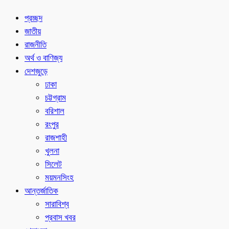
প্রচ্ছদ
জাতীয়
রাজনীতি
অর্থ ও বাণিজ্য
দেশজুড়ে
ঢাকা
চট্টগ্রাম
বরিশাল
রংপুর
রাজশাহী
খুলনা
সিলেট
ময়মনসিংহ
আন্তর্জাতিক
সারাবিশ্ব
প্রবাস খবর