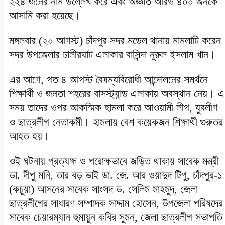
২২৪ জনের নাম উল্লেখ করে এবং অজ্ঞাত আরও ৪০০ জনকে
আসামি করা হয়েছে।
মঙ্গলবার (২০ আগস্ট) চাঁদপুর সদর মডেল থানায় মামলাটি করেন
সদর উপজেলার ঢালীরঘাট এলাকার বাসিন্দা নুরুল ইসলাম খান।
এর আগে, গত ৪ আগস্ট বৈষম্যবিরোধী আন্দোলনের সমর্থনে
শিক্ষার্থী ও জনতা শহরের বাসস্ট্যান্ড এলাকায় অবস্থান নেয়। এ
সময় তাদের ওপর আকস্মিক হামলা করে আওয়ামী লীগ, যুবলীগ
ও ছাত্রলীগ নেতাকর্মী। হামলায় বেশ কয়েকজন শিক্ষার্থী গুরুতর
আহত হয়।
ওই ঘটনায় প্রত্যক্ষ ও পরোক্ষভাবে জড়িত থাকায় সাবেক মন্ত্রী
ডা. দীপু মনি, তার বড় ভাই ডা. জে. আর ওয়াদুদ টিপু, চাঁদপুর-১
(কচুয়া) আসনের সাবেক সাংসদ ড. সেলিম মাহমুদ, জেলা
ছাত্রলীগের সাধারণ সম্পাদক সাদ্দাম হোসেন, উপজেলা পরিষদের
সাবেক চেয়ারম্যান হুমায়ুন কবির সুমন, জেলা ছাত্রলীগ সভাপতি