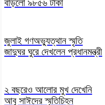
বাড়লো ৯৮৫৬ টাকা
জুলাই গণঅভ্যুত্থান স্মৃতি
জাদুঘর ঘুরে দেখলেন প্রধানমন্ত্রী
২ বছরেও আলোর মুখ দেখেনি
আবু সাঈদের স্মৃতিচিহ্ন