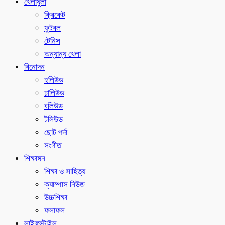
খেলাধুলা
ক্রিকেট
ফুটবল
টেনিস
অন্যান্য খেলা
বিনোদন
হলিউড
ঢালিউড
বলিউড
টলিউড
ছোট পর্দা
সংগীত
শিক্ষাঙ্গন
শিক্ষা ও সাহিত্য
ক্যাম্পাস নিউজ
উচ্চশিক্ষা
ফলাফল
লাইফস্টাইল