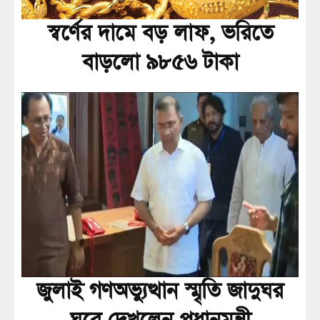
স্বর্ণের দামে বড় লাফ, ভরিতে
বাড়লো ৯৮৫৬ টাকা
জুলাই গণঅভ্যুত্থান স্মৃতি জাদুঘর