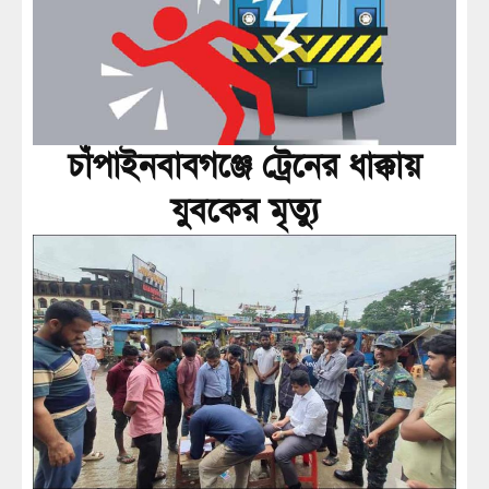
চাঁপাইনবাবগঞ্জে ট্রেনের ধাক্কায়
যুবকের মৃত্যু