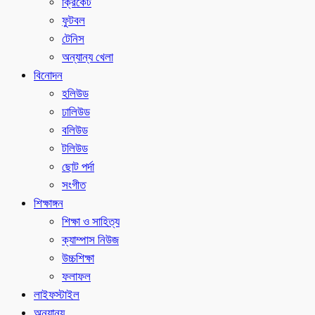
ক্রিকেট
ফুটবল
টেনিস
অন্যান্য খেলা
বিনোদন
হলিউড
ঢালিউড
বলিউড
টলিউড
ছোট পর্দা
সংগীত
শিক্ষাঙ্গন
শিক্ষা ও সাহিত্য
ক্যাম্পাস নিউজ
উচ্চশিক্ষা
ফলাফল
লাইফস্টাইল
অন্যান্য