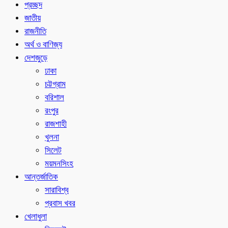
প্রচ্ছদ
জাতীয়
রাজনীতি
অর্থ ও বাণিজ্য
দেশজুড়ে
ঢাকা
চট্টগ্রাম
বরিশাল
রংপুর
রাজশাহী
খুলনা
সিলেট
ময়মনসিংহ
আন্তর্জাতিক
সারাবিশ্ব
প্রবাস খবর
খেলাধুলা