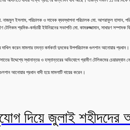
 আদালতে বাদীর সাক্ষ্য গ্রহণের জন্য দিন ধার্য আছে। এজন্য সকাল ১১ টার দিকে 
ো. নাজমুল ইসলাম, পরিচালক ও সাবেক ব্যবস্থাপনা পরিচালক মো. আশরাফুল হাসান, পর
ণ টেলিকম শ্রমিক-কর্মচারী ইউনিয়নের সভাপতি মো. কামরুজ্জামান, সাধারণ সম্পাদক 
 দাখিল করেন মামলার তদন্ত কর্মকর্তা দুদকের উপপরিচালক গুলশান আনোয়ার প্রধান।
তের উদ্দেশ্যে স্থানান্তর ও হস্তান্তরের অভিযোগে গ্রামীণ টেলিকমের চেয়ারম্যান নো
ুলশান আনোয়ার প্রধান বাদী হয়ে মামলাটি দায়ের করেন।
সুযোগ দিয়ে জুলাই শহীদদের 