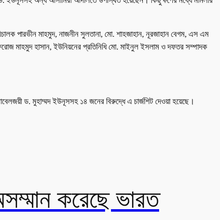
ড. ইউনূসসহ অন্য আসামিরা আদালতে উপস্থিত হয়েছেন। কিছুক্ষণের মধ্যে মামলার
িচালক পারভীন মাহমুদ, নাজনীন সুলতানা, মো. শাহজাহান, নূরজাহান বেগম, এস এম
ফিরোজ মাহমুদ হাসান, ইউনিয়নের প্রতিনিধি মো. মাইনুল ইসলাম ও দফতর সম্পাদক
বেলজয়ী ড. মুহাম্মদ ইউনূসসহ ১৪ জনের বিরুদ্ধে এ চার্জশিট দেওয়া হয়েছে।
অসম্মান করেছে ভারত