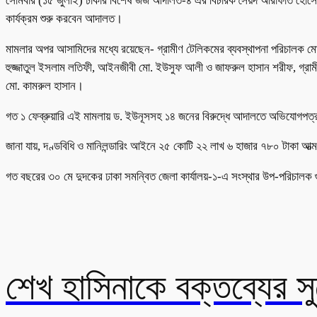
সোমবার (১৫ জুলাই) ঢাকার বিশেষ জজ আদালত-৪ এর বিচারক সৈয়দ আরাফাত হোসেনের
কার্যক্রম শুরু করবেন আদালত।
মামলার অপর আসামিদের মধ্যে রয়েছেন- গ্রামীণ টেলিকমের ব্যবস্থাপনা পরিচালক ম
হুজ্জাতুল ইসলাম লতিফী, আইনজীবী মো. ইউসুফ আলী ও জাফরুল হাসান শরীফ, গ্রামী
মো. কামরুল হাসান।
গত ১ ফেব্রুয়ারি এই মামলায় ড. ইউনূসসহ ১৪ জনের বিরুদ্ধে আদালতে অভিযোগপত্র
জানা যায়, দণ্ডবিধি ও মানিলন্ডারিং আইনে ২৫ কোটি ২২ লাখ ৬ হাজার ৭৮০ টাকা আত্মসা
গত বছরের ৩০ মে দুদকের ঢাকা সমন্বিত জেলা কার্যালয়-১-এ সংস্থার উপ-পরিচালক গ
শেখ হাসিনাকে বক্তব্যের 