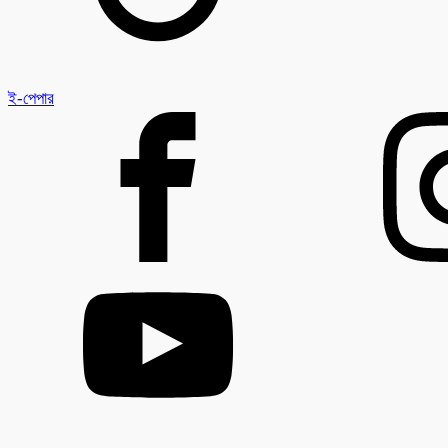
ই-পেপার