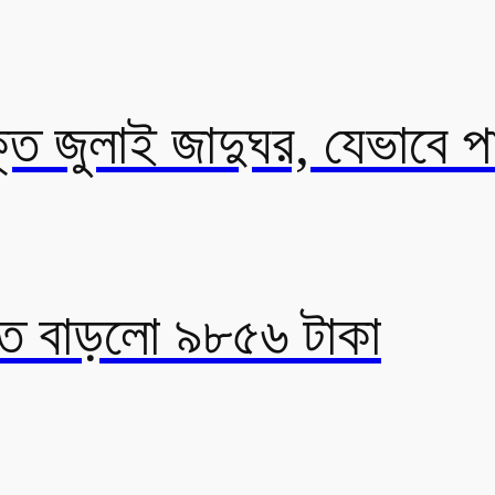
্ত জুলাই জাদুঘর, যেভাবে প
িতে বাড়লো ৯৮৫৬ টাকা