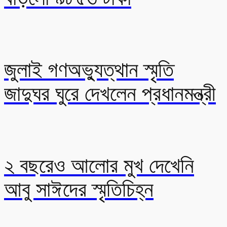
জুলাই গণঅভ্যুত্থান স্মৃতি
জাদুঘর ঘুরে দেখলেন প্রধানমন্ত্রী
২ বছরেও আলোর মুখ দেখেনি
আবু সাঈদের স্মৃতিচিহ্ন