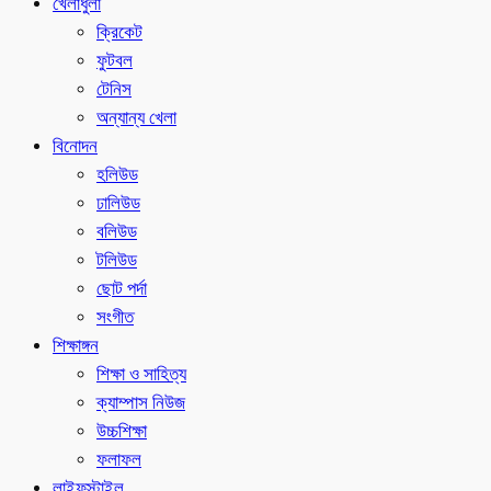
খেলাধুলা
ক্রিকেট
ফুটবল
টেনিস
অন্যান্য খেলা
বিনোদন
হলিউড
ঢালিউড
বলিউড
টলিউড
ছোট পর্দা
সংগীত
শিক্ষাঙ্গন
শিক্ষা ও সাহিত্য
ক্যাম্পাস নিউজ
উচ্চশিক্ষা
ফলাফল
লাইফস্টাইল