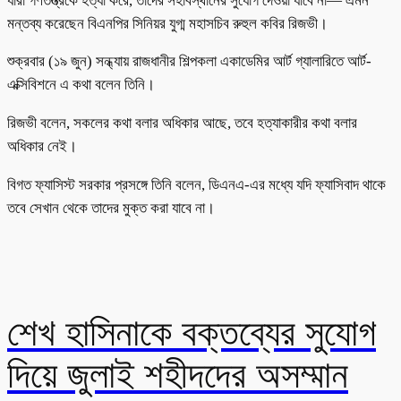
যারা গণতন্ত্রকে হত্যা করে, তাদের সহাবস্থানের সুযোগ দেওয়া যাবে না— এমন
মন্তব্য করেছেন বিএনপির সিনিয়র যুগ্ম মহাসচিব রুহুল কবির রিজভী।
শুক্রবার (১৯ জুন) সন্ধ্যায় রাজধানীর শিল্পকলা একাডেমির আর্ট গ্যালারিতে আর্ট-
এক্সিবিশনে এ কথা বলেন তিনি।
রিজভী বলেন, সকলের কথা বলার অধিকার আছে, তবে হত্যাকারীর কথা বলার
অধিকার নেই।
বিগত ফ্যাসিস্ট সরকার প্রসঙ্গে তিনি বলেন, ডিএনএ-এর মধ্যে যদি ফ্যাসিবাদ থাকে
তবে সেখান থেকে তাদের মুক্ত করা যাবে না।
শেখ হাসিনাকে বক্তব্যের সুযোগ
দিয়ে জুলাই শহীদদের অসম্মান