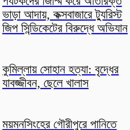
পর্যটকদের জিম্মি করে অতিরিক্ত
ভাড়া আদায়, কক্সবাজারে ট্যুরিস্ট
জিপ সিন্ডিকেটের বিরুদ্ধে অভিযান
কুমিল্লায় সোহান হত্যা: বৃদ্ধের
যাবজ্জীবন, ছেলে খালাস
ময়মনসিংহের গৌরীপুরে পানিতে