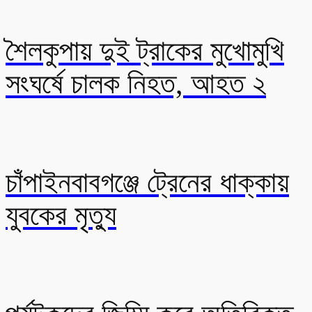
শৈলকুপায় দুই ট্রাকের মুখোমুখি
সংঘর্ষে চালক নিহত, আহত ২
চাঁপাইনবাবগঞ্জে ট্রেনের ধাক্কায়
যুবকের মৃত্যু