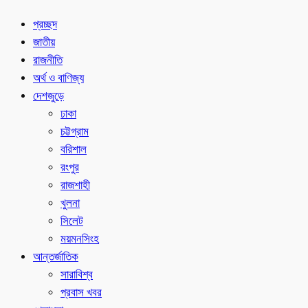
প্রচ্ছদ
জাতীয়
রাজনীতি
অর্থ ও বাণিজ্য
দেশজুড়ে
ঢাকা
চট্টগ্রাম
বরিশাল
রংপুর
রাজশাহী
খুলনা
সিলেট
ময়মনসিংহ
আন্তর্জাতিক
সারাবিশ্ব
প্রবাস খবর