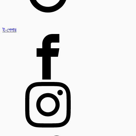
ই-পেপার