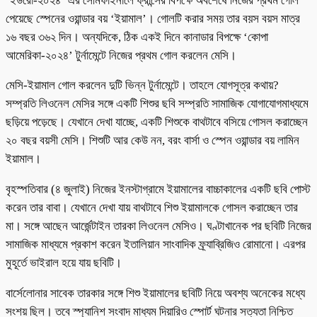
‘ইউরো-২০২৪’ এর সেমিফাইনালে ফ্রান্সের বিপক্ষে অবশেষে নিজের প্রথম গোল
পেয়েছে স্পেনের ওয়ান্ডার বয় ‘ইয়ামাল’। গোলটি করার সময় তার বয়স বয়স মাত্র
১৬ বছর ৩৬২ দিন। অন্যদিকে, ঠিক একই দিনে কানাডার বিপক্ষে ‘কোপা
আমেরিকা-২০২৪’ টুর্নামেন্টে নিজের প্রথম গোল করলেন মেসি।
মেসি-ইয়ামাল গোল করলেন দুটি ভিন্ন টুর্নামেন্টে। তাহলে যোগসূত্র কথায়?
সম্প্রতি লিওনেল মেসির সঙ্গে একটি শিশুর ছবি সম্প্রতি সামাজিক যোগাযোগমাধ্যমে
ছড়িয়ে পড়েছে। যেখানে দেখা যাচ্ছে, একটি শিশুকে বাথটাবে বসিয়ে গোসল করাচ্ছেন
২০ বছর বয়সী মেসি। শিশুটি আর কেউ নন, বরং বার্সা ও স্পেন ওয়ান্ডার বয় লামিন
ইয়ামাল।
বৃহস্পতিবার (৪ জুলাই) নিজের ইনস্টাগ্রামে ইয়ামালের বাচ্চাকালের একটি ছবি পোস্ট
করেন তার বাবা। যেখানে দেখা যায় বাথটাবে শিশু ইয়ামালকে গোসল করাচ্ছেন তার
মা। সঙ্গে আছেন আর্জেন্টাইন তারকা লিওনেল মেসিও। ঘণ্টাখানেক পর ছবিটি নিজের
সামাজিক মাধ্যমে প্রকাশ করেন ইতালিয়ান সাংবাদিক ফ্র্যাব্রিজিও রোমানো। এরপর
মুহূর্তে ভাইরাল হয়ে যায় ছবিটি।
বার্সেলোনার সাবেক তারকার সঙ্গে শিশু ইয়ামালের ছবিটি নিয়ে অবশ্য অনেকের মধ্যে
সংশয় ছিল। তবে স্প্যানিশ সংবাদ মাধ্যম দিয়ারিও স্পোর্ট ঘটনার সত্যতা নিশ্চিত