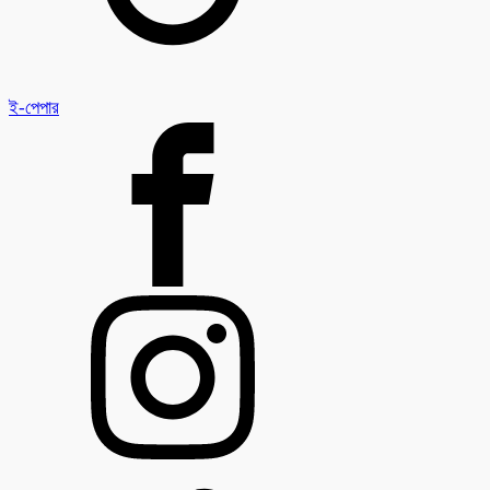
ই-পেপার