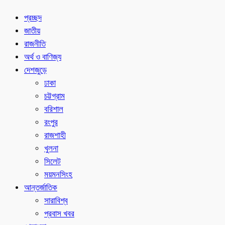
প্রচ্ছদ
জাতীয়
রাজনীতি
অর্থ ও বাণিজ্য
দেশজুড়ে
ঢাকা
চট্টগ্রাম
বরিশাল
রংপুর
রাজশাহী
খুলনা
সিলেট
ময়মনসিংহ
আন্তর্জাতিক
সারাবিশ্ব
প্রবাস খবর