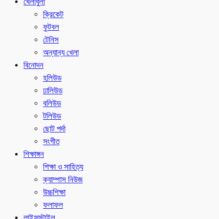
খেলাধুলা
ক্রিকেট
ফুটবল
টেনিস
অন্যান্য খেলা
বিনোদন
হলিউড
ঢালিউড
বলিউড
টলিউড
ছোট পর্দা
সংগীত
শিক্ষাঙ্গন
শিক্ষা ও সাহিত্য
ক্যাম্পাস নিউজ
উচ্চশিক্ষা
ফলাফল
লাইফস্টাইল