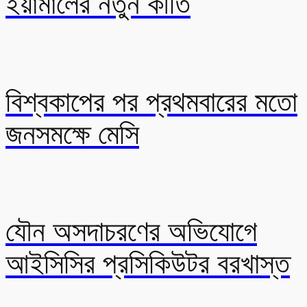
ইয়ামালের নতুন কীর্তি
বিশ্বকাপের পর প্রথমবারের মতো
জনসমক্ষে মেসি
যৌন অসদাচরণের অভিযোগে
আইসিসির প্রসিকিউটর বরখাস্ত