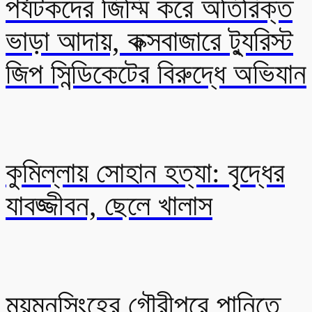
পর্যটকদের জিম্মি করে অতিরিক্ত
ভাড়া আদায়, কক্সবাজারে ট্যুরিস্ট
জিপ সিন্ডিকেটের বিরুদ্ধে অভিযান
কুমিল্লায় সোহান হত্যা: বৃদ্ধের
যাবজ্জীবন, ছেলে খালাস
ময়মনসিংহের গৌরীপুরে পানিতে