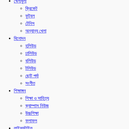
খেলাধুলা
ক্রিকেট
ফুটবল
টেনিস
অন্যান্য খেলা
বিনোদন
হলিউড
ঢালিউড
বলিউড
টলিউড
ছোট পর্দা
সংগীত
শিক্ষাঙ্গন
শিক্ষা ও সাহিত্য
ক্যাম্পাস নিউজ
উচ্চশিক্ষা
ফলাফল
লাইফস্টাইল