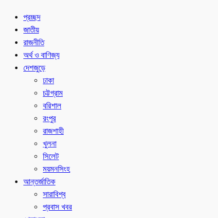
প্রচ্ছদ
জাতীয়
রাজনীতি
অর্থ ও বাণিজ্য
দেশজুড়ে
ঢাকা
চট্টগ্রাম
বরিশাল
রংপুর
রাজশাহী
খুলনা
সিলেট
ময়মনসিংহ
আন্তর্জাতিক
সারাবিশ্ব
প্রবাস খবর