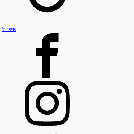
ই-পেপার