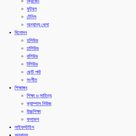
ক্রিকেট
ফুটবল
টেনিস
অন্যান্য খেলা
বিনোদন
হলিউড
ঢালিউড
বলিউড
টলিউড
ছোট পর্দা
সংগীত
শিক্ষাঙ্গন
শিক্ষা ও সাহিত্য
ক্যাম্পাস নিউজ
উচ্চশিক্ষা
ফলাফল
লাইফস্টাইল
অন্যান্য