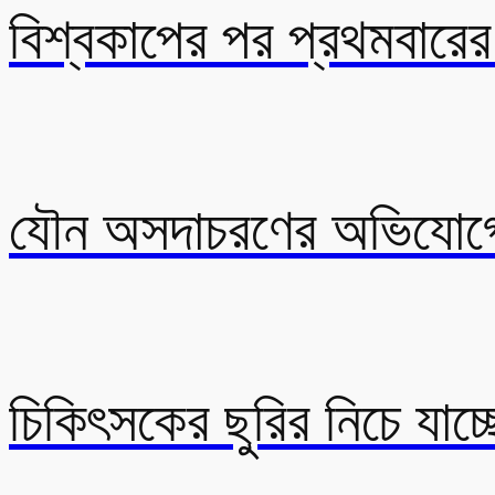
বিশ্বকাপের পর প্রথমবারে
যৌন অসদাচরণের অভিযোগে
চিকিৎসকের ছুরির নিচে যাচ্ছ