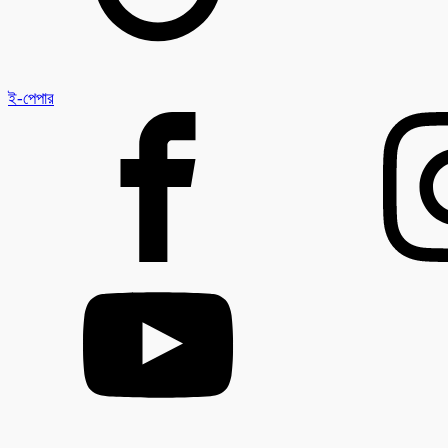
ই-পেপার