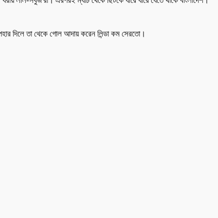
ঁপন ধরায় লাল-সবুজ'রা। এরপরই ম্যাচ থেকে ছিটকে ধীরে ধীরে যেতে থাকে বাংলাদেশ।
্টি উপহার দিলে তা থেকে গোল আদায় করেন লিন্ডা কম সেরতো।