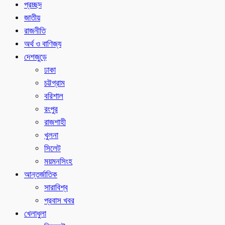
প্রচ্ছদ
জাতীয়
রাজনীতি
অর্থ ও বাণিজ্য
দেশজুড়ে
ঢাকা
চট্টগ্রাম
বরিশাল
রংপুর
রাজশাহী
খুলনা
সিলেট
ময়মনসিংহ
আন্তর্জাতিক
সারাবিশ্ব
প্রবাস খবর
খেলাধুলা