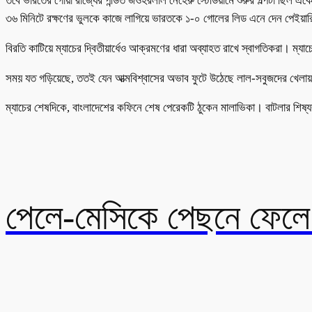
তবে ভারতের গোয়া রাজ্যের পন্ডিত জওহরলাল নেহেরু স্টেডিয়ামে শুরুর গল্পটা ছিল এ
৩৬ মিনিটে রক্ষণের ভুলকে কাজে লাগিয়ে ভারতকে ১-০ গোলের লিড এনে দেন পেইয়ার
বিরতি কাটিয়ে ম্যাচের দ্বিতীয়ার্ধেও আক্রমণের ধারা অব্যাহত রাখে স্বাগতিকরা। ম্য
সময় যত গড়িয়েছে, ততই যেন আত্মবিশ্বাসের অভাব ফুটে উঠেছে লাল-সবুজদের খেলায়। ট
ম্যাচের শেষদিকে, বাংলাদেশের কফিনে শেষ পেরেকটি ঠুকেন মালাভিকা। বাটলার শি
পেলে-মেসিকে পেছনে ফেলে ই