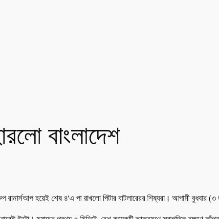
ারলো বাংলাদেশ
ানার্সআপ হয়েই শেষ ৪'এ পা রাখলো পিটার বাটলারেরর শিষ্যরা। আগামী বুধবার (৩ জুন