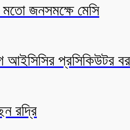
র মতো জনসমক্ষে মেসি
 আইসিসির প্রসিকিউটর বর
েন রদ্রি