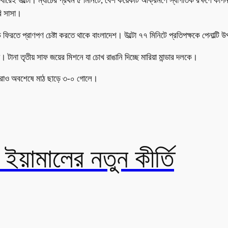
কেবারেই উল্টো। ম্যাচের প্রথম ৫ মিনিটে, বেশ কয়েকটি আক্রমণে স্বাগতিক রক্ষণে কা
ি সাসা।
াচে ফিরতে প্রাণপণ চেষ্টা করতে থাকে বাংলাদেশ। উল্টো ৭৭ মিনিটে প্রতিপক্ষকে পেনাল
ানা তৃতীয় সাফ জয়ের মিশনে যা চোখ রাঙানি দিচ্ছে মারিয়া মান্ডার দলকে।
ষ্যরাও অবশেষে মাঠ ছাড়ে ৩-০ গোলে।
য়ামালের নতুন কীর্তি