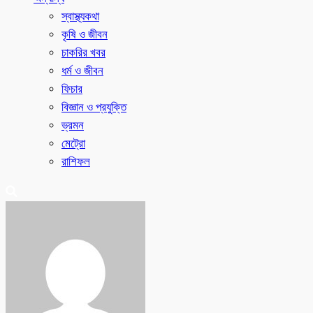
স্বাস্থ্যকথা
কৃষি ও জীবন
চাকরির খবর
ধর্ম ও জীবন
ফিচার
বিজ্ঞান ও প্রযুক্তি
ভ্রমন
মেট্রো
রাশিফল