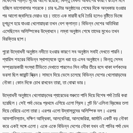
বিকেলের পড়ন্ত সূর্যের আলো রয়েছে; কিন্তু মেঘলা আকাশের কারণে রংহীন মনে
হচ্ছিল ভালোবাসার শহরকে। চার ঘণ্টার অনুষ্ঠানের শেষের দিকে অন্ধকার হওয়ার
পর আলো জ্বালিয়ে দেয়াও হয়। তাতে এক মায়াবী ছবি তৈরি হলেও বৃষ্টিতে ভিজে
চুপচুপে হয়ে যাওয়া খেলোয়াড়রা তখন বেশ ক্লান্ত। বিভিন্ন দেশের অতিথিরা
এসেছিলেন অলিম্পিকের উদ্বোধনে। লম্বা অনুষ্ঠান শেষে তাদের মুখেও তখন
বিরক্তির ছাপ।
পুরো উদ্বোধনী অনুষ্ঠান নদীতে হওয়ার কারণে সব অনুষ্ঠান সবাই দেখতে পায়নি।
প্যারিস শহরের বিভিন্ন স্থাপত্যকে তুলে ধরা হয় এসব অনুষ্ঠানে। কিন্তু সেসব
সম্প্রচারকারী সংস্থা টিভিতে দেখাতে পারলেও সিন নদীর তীরে বসে থাকা দর্শকদের
ভরসা ছিল জায়ান্ট স্ক্রিন। সামনে দিয়ে ভেসে চলেছে বিভিন্ন দেশের খেলোয়াড়দের
নৌকা। কোন দিকে চোখ রাখবেন তারা, তা বোঝা ভার।
উদ্বোধনী অনুষ্ঠানে খেলোয়াড়দের প্যারেডের শুরুতে পানি দিয়ে বিশেষ পর্দা তৈরি করা
হয়েছিল। সেই পর্দা ভেঙে প্রথমে এগিয়ে এলো গ্রিস। পন্ট ডি’এলিনা ব্রিজের তলা
দিয়ে বেরিয়ে এলো তারা। এরপর এলো উদ্বাস্তুদের অলিম্পিক দল। এরপর
আফগানিস্তান, দক্ষিণ আফ্রিকা, আলবেনিয়া, আলজেরিয়া, জার্মানি একটি বড় নৌকা
করে একই সঙ্গে এলো। একে একে বিভিন্ন দেশের নৌকা যখন ওই পানির পর্দা ভেদ