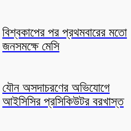
বিশ্বকাপের পর প্রথমবারের মতো
জনসমক্ষে মেসি
যৌন অসদাচরণের অভিযোগে
আইসিসির প্রসিকিউটর বরখাস্ত