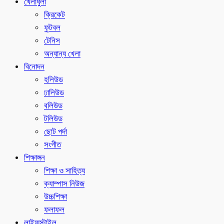
খেলাধুলা
ক্রিকেট
ফুটবল
টেনিস
অন্যান্য খেলা
বিনোদন
হলিউড
ঢালিউড
বলিউড
টলিউড
ছোট পর্দা
সংগীত
শিক্ষাঙ্গন
শিক্ষা ও সাহিত্য
ক্যাম্পাস নিউজ
উচ্চশিক্ষা
ফলাফল
লাইফস্টাইল