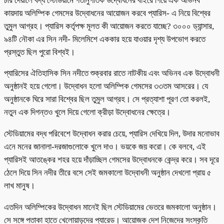
চার দেয়ালে বদ্ধ স্টেডিয়ামে গতানুগতিক উদ্বোধনের বাইরে গিয়ে এক অভিনব
কায়দায় অলিম্পিক গেমসের উদ্বোধনের আয়োজন করবে প্যারিস- এ নিয়ে বিশ্বের
তুমুল আগ্রহ। প্যারিস কর্তৃপক্ষ মূলত কী আয়োজন করতে যাচ্ছে? ৩০০০ ড্যান্সার,
৯৪টি নৌকা এর সিন নদী- মিলেমিশে এককার হয়ে যাওয়ার দৃশ্য উপভোগ করতে
প্রস্তুত ছিল পুরো বিশ্বই।
প্যারিসের ঐতিহাসিক সিন নদীতে শুক্রবার রাতে নাটকীয় এবং অভিনব এক উদ্বোধনী
অনুষ্ঠানই হয়ে গেলো। উদ্বোধন হলো অলিম্পিক গেমসের ৩৩তম আসরের। যে
অনুষ্ঠানকে ঘিরে সারা বিশ্বের ছিল তুমুল আগ্রহ। সে প্রত্যাশা পূরণ তো করলই,
নতুন এক দিগন্তও খুলে দিয়ে গেলো ক্রীড়া উদ্বোধনের ক্ষেত্রে।
স্টেডিয়ামের বদ্ধ পরিবেশে উদ্বোধন করার চেয়ে, প্যারিস দেখিয়ে দিল, উদার মনোভাব
এনে মনের জানালা-দরজাগুলোকে খুলে দাও। ভয়কে জয় করো। কে বলবে, এই
প্যারিসই আতঙ্কের শহর হয়ে দাঁড়াচ্ছিল গেমসের উদ্বোধনকে কেন্দ্র করে। সব দূরে
ঠেলে দিয়ে সিন নদীর তীরে বসে সেই জমকালো উদ্বোধনী অনুষ্ঠান দেখলো প্রায় ৫
লাখ মানুষ।
এতদিন অলিম্পিকের উদ্বোধন মানেই ছিল স্টেডিয়ামের ভেতরে জমকালো অনুষ্ঠান।
সে সঙ্গে পতাকা হাতে খেলোয়াড়দের প্যারেড। আয়োজক দেশ নিজেদের সংস্কৃতি