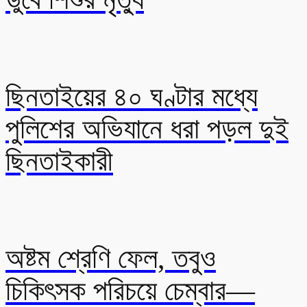
ছিনতাইয়ের ৪০ ঘণ্টার মধ্যে
পুলিশের অভিযানে ধরা পড়ল দুই
ছিনতাইকারী
অষ্টম শ্রেণি ফেল, তবুও
চিকিৎসক পরিচয়ে চেম্বার—