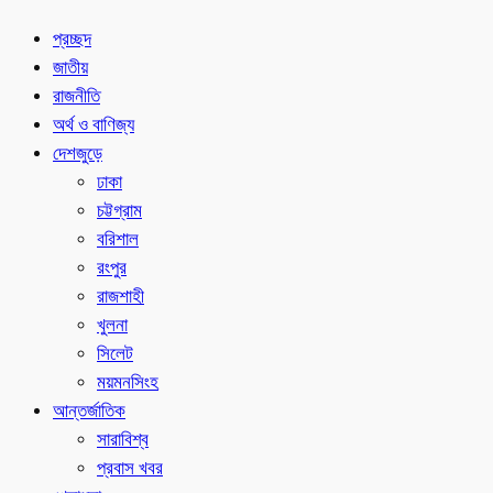
প্রচ্ছদ
জাতীয়
রাজনীতি
অর্থ ও বাণিজ্য
দেশজুড়ে
ঢাকা
চট্টগ্রাম
বরিশাল
রংপুর
রাজশাহী
খুলনা
সিলেট
ময়মনসিংহ
আন্তর্জাতিক
সারাবিশ্ব
প্রবাস খবর