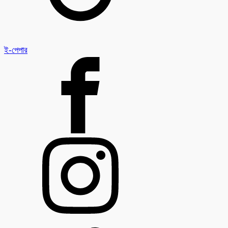
ই-পেপার