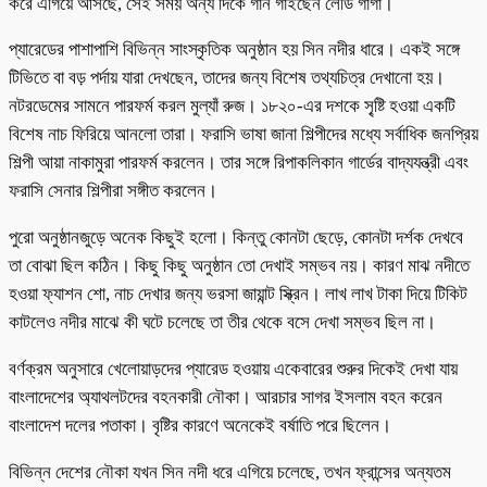
করে এগিয়ে আসছে, সেই সময় অন্য দিকে গান গাইছেন লেডি গাগা।
প্যারেডের পাশাপাশি বিভিন্ন সাংস্কৃতিক অনুষ্ঠান হয় সিন নদীর ধারে। একই সঙ্গে
টিভিতে বা বড় পর্দায় যারা দেখছেন, তাদের জন্য বিশেষ তথ্যচিত্র দেখানো হয়।
নটরডেমের সামনে পারফর্ম করল মুল্যাঁ রুজ। ১৮২০-এর দশকে সৃ্ষ্টি হওয়া একটি
বিশেষ নাচ ফিরিয়ে আনলো তারা। ফরাসি ভাষা জানা শিল্পীদের মধ্যে সর্বাধিক জনপ্রিয়
শিল্পী আয়া নাকামুরা পারফর্ম করলেন। তার সঙ্গে রিপাকলিকান গার্ডের বাদ্যযন্ত্রী এবং
ফরাসি সেনার শিল্পীরা সঙ্গীত করলেন।
পুরো অনুষ্ঠানজুড়ে অনেক কিছুই হলো। কিন্তু কোনটা ছেড়ে, কোনটা দর্শক দেখবে
তা বোঝা ছিল কঠিন। কিছু কিছু অনুষ্ঠান তো দেখাই সম্ভব নয়। কারণ মাঝ নদীতে
হওয়া ফ্যাশন শো, নাচ দেখার জন্য ভরসা জায়ান্ট স্ক্রিন। লাখ লাখ টাকা দিয়ে টিকিট
কাটলেও নদীর মাঝে কী ঘটে চলেছে তা তীর থেকে বসে দেখা সম্ভব ছিল না।
বর্ণক্রম অনুসারে খেলোয়াড়দের প্যারেড হওয়ায় একেবারের শুরুর দিকেই দেখা যায়
বাংলাদেশের অ্যাথলটদের বহনকারী নৌকা। আরচার সাগর ইসলাম বহন করেন
বাংলাদেশ দলের পতাকা। বৃষ্টির কারণে অনেকেই বর্ষাতি পরে ছিলেন।
বিভিন্ন দেশের নৌকা যখন সিন নদী ধরে এগিয়ে চলেছে, তখন ফ্রান্সের অন্যতম