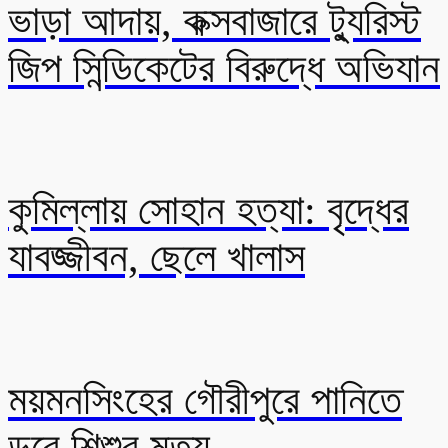
ভাড়া আদায়, কক্সবাজারে ট্যুরিস্ট
জিপ সিন্ডিকেটের বিরুদ্ধে অভিযান
কুমিল্লায় সোহান হত্যা: বৃদ্ধের
যাবজ্জীবন, ছেলে খালাস
ময়মনসিংহের গৌরীপুরে পানিতে
ডুবে শিশুর মৃত্যু