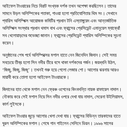
আইফেল টাওয়ারের নিচে বিরাট সংখ্যক দর্শক তখন অপেক্ষা করছিলেন। তাদের
সামনে উড়ল অলিম্পিকের পতাকা, গাওয়া হলো প্রতিযোগিতার থিম সং। সেখানে
প্যারিস অলিম্পিক্স আয়োজক কমিটির প্রধান টনি এস্তাঙ্গুয়েদ এবং আন্তর্জাতিক
অলিম্পিক্স সংস্থার প্রধান থমাস বাখ এবং ফ্রান্সের প্রেসিডেন্ট এমানুয়েল ম্যাক্রোঁ
সব খেলোয়াড়দের শুভেচ্ছা জানান। ফ্রান্সের প্রেসিডেন্ট প্যারিস অলিম্পিকের সূচনা
করেন।
অনুষ্ঠানের শেষ পর্বে অলিম্পিক্সের মশাল হাতে নেন জিনেদিন জিদান। সেই সময়
সবচেয়ে তীব্র হলো সিন নদীর তীরে বসে থাকা দর্শকদের গর্জন। জয়ধ্বনি উঠল,
‘জিজু, জিজু, জিজু’। তখনই শুরু হয়ে গেলো লেজার শো। আলোর ঝরনায় আরও
মায়াবী করে তোলা হলো আইফেল টাওয়ারকে।
জিদানের হাত থেকে মশাল নেন ফ্রেঞ্চ ওপেনের কিংবদন্তি নায়ক রাফায়েল নাদাল।
নৌকায় করে সেই মশাল নিয়ে সিন নদীর ওপরে দেখা যায় নাদাল, সেরেনা উইলিয়ামস,
কার্ল লুইসকে।
আইফেল টাওয়ার জুড়ে আলোর খেলা দেখা যায়। ফ্রান্সের বিভিন্ন তারকাদের হাতে
ঘুরল অলিম্পিকের মশাল। শেষে গান গাইলেন সেলিনে ডিয়ন। ১৯৯৬ সালের