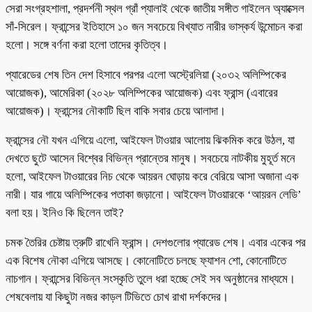
সেরা সংগ্রহশালা, প্রদর্শনী স্থল গ্রাঁ প্যালাই থেকে জাতীয় সঙ্গীত গাইলেন অ্যাক্সেল
সাঁ-সিরেল। ফ্রান্সের ইতিহাসে ১০ জন সবচেয়ে বিখ্যাত নারীর ভাস্কর্য উন্মোচন করা
হলো। সঙ্গে বর্ণনা করা হলো তাদের কৃতিত্ব।
প্যারেডের শেষ তিন দেশ হিসাবে পরপর এলো অস্ট্রেলিয়া (২০৩২ অলিম্পিকের
আয়োজক), আমেরিকা (২০২৮ অলিম্পিকের আয়োজক) এবং ফ্রান্স (এবারের
আয়োজক)। ফ্রান্সের নৌকাটি ছিল বাকি সবার চেয়ে আলাদা।
ফ্রান্সের নৌ যখন এগিয়ে এলো, আইফেল টাওয়ার আলোয় ঝিকমিক করে উঠল, যা
দেখতে ছুটে আসেন বিশ্বের বিভিন্ন প্রান্তের মানুষ। সবচেয়ে নাটকীয় মুহূর্ত মনে
হলো, আইফেল টাওয়ারের নিচ থেকে আয়রন ঘোড়ায় করে বেরিয়ে আসা অজানা এক
নারী। যার গায়ে অলিম্পিকের পতাকা জড়ানো। আইফেল টাওয়ারকে ‘আয়রন লেডি’
বলা হয়। ইনিও কি ছিলেন তাই?
চমক তৈরির চেষ্টায় ত্রুটি রাখেনি ফ্রান্স। দেশগুলোর প্যারেড শেষ। এবার একের পর
এক বিশেষ নৌকা এগিয়ে আসছে। কোনোটিতে চলছে ফ্যাশন শো, কোনোটিতে
নাচগান। ফ্রান্সের বিভিন্ন সংস্কৃতি তুলে ধরা হচ্ছে সেই সব অনুষ্ঠানের মাধ্যমে।
শেষবেলায় যা কিছুটা নজর কাড়ল টিভিতে চোখ রাখা দর্শকদের।