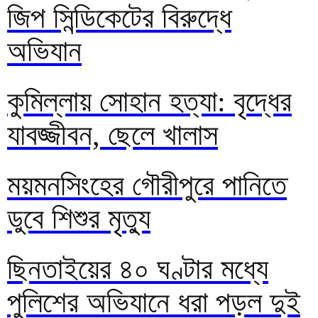
জিপ সিন্ডিকেটের বিরুদ্ধে
অভিযান
কুমিল্লায় সোহান হত্যা: বৃদ্ধের
যাবজ্জীবন, ছেলে খালাস
ময়মনসিংহের গৌরীপুরে পানিতে
ডুবে শিশুর মৃত্যু
ছিনতাইয়ের ৪০ ঘণ্টার মধ্যে
পুলিশের অভিযানে ধরা পড়ল দুই