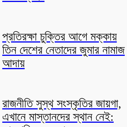
প্রতিরক্ষা চুক্তির আগে মক্কায়
তিন দেশের নেতাদের জুমার নামাজ
আদায়
রাজনীতি সুস্থ সংস্কৃতির জায়গা,
এখানে মাস্তানদের স্থান নেই: