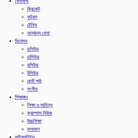
খেলাধুলা
ক্রিকেট
ফুটবল
টেনিস
অন্যান্য খেলা
বিনোদন
হলিউড
ঢালিউড
বলিউড
টলিউড
ছোট পর্দা
সংগীত
শিক্ষাঙ্গন
শিক্ষা ও সাহিত্য
ক্যাম্পাস নিউজ
উচ্চশিক্ষা
ফলাফল
লাইফস্টাইল