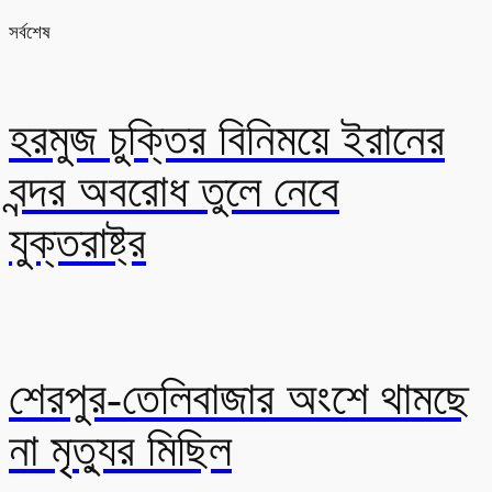
সর্বশেষ
হরমুজ চুক্তির বিনিময়ে ইরানের
বন্দর অবরোধ তুলে নেবে
যুক্তরাষ্ট্র
শেরপুর-তেলিবাজার অংশে থামছে
না মৃত্যুর মিছিল