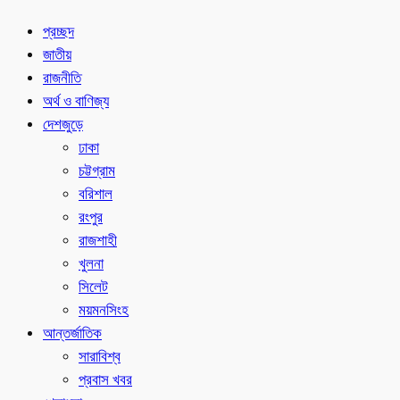
প্রচ্ছদ
জাতীয়
রাজনীতি
অর্থ ও বাণিজ্য
দেশজুড়ে
ঢাকা
চট্টগ্রাম
বরিশাল
রংপুর
রাজশাহী
খুলনা
সিলেট
ময়মনসিংহ
আন্তর্জাতিক
সারাবিশ্ব
প্রবাস খবর