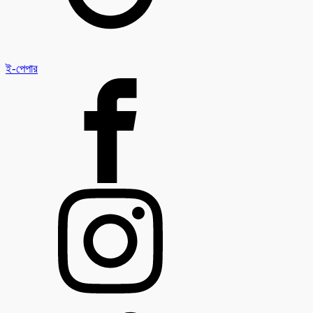
ই-পেপার