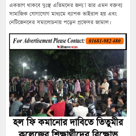
একভাগ থাকবে দুঃস্থ এতিমদের জন্য।’ তার এমন বক্তব্য
সামাজিক যোগাযোগ মাধ্যমে ব্যাপক ভাইরাল হয় এবং
নেটিজেনদের সমালোচনায় পড়েন প্রফেসর জামাল।
হল ফি কমানোর দাবিতে তিতুমীর
কলেজের শিক্ষার্থীদের বিক্ষোভ