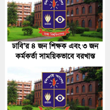
ঢাবি’র ৪ জন শিক্ষক এবং ৩ জন
কর্মকর্তা সাময়িকভাবে বরখাস্ত