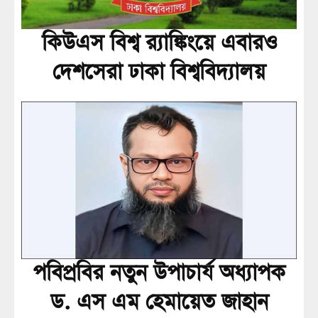
কিউএস বিশ্ব র‍্যাঙ্কিংয়ে এবারও
দেশসেরা ঢাকা বিশ্ববিদ্যালয়
পবিপ্রবির নতুন উপাচার্য অধ্যাপক
ড. এস এম হেমায়েত জাহান