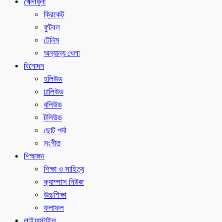
খেলাধুলা
ক্রিকেট
ফুটবল
টেনিস
অন্যান্য খেলা
বিনোদন
হলিউড
ঢালিউড
বলিউড
টলিউড
ছোট পর্দা
সংগীত
শিক্ষাঙ্গন
শিক্ষা ও সাহিত্য
ক্যাম্পাস নিউজ
উচ্চশিক্ষা
ফলাফল
লাইফস্টাইল