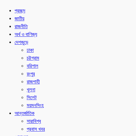
প্রচ্ছদ
জাতীয়
রাজনীতি
অর্থ ও বাণিজ্য
দেশজুড়ে
ঢাকা
চট্টগ্রাম
বরিশাল
রংপুর
রাজশাহী
খুলনা
সিলেট
ময়মনসিংহ
আন্তর্জাতিক
সারাবিশ্ব
প্রবাস খবর