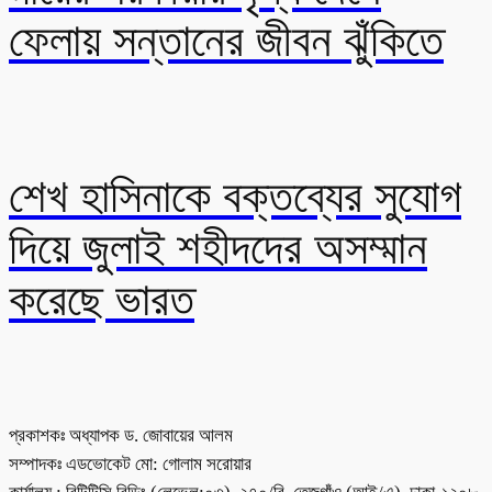
ফেলায় সন্তানের জীবন ঝুঁকিতে
শেখ হাসিনাকে বক্তব্যের সুযোগ
দিয়ে জুলাই শহীদদের অসম্মান
করেছে ভারত
প্রকাশকঃ অধ্যাপক ড. জোবায়ের আলম
সম্পাদকঃ এডভোকেট মো: গোলাম সরোয়ার