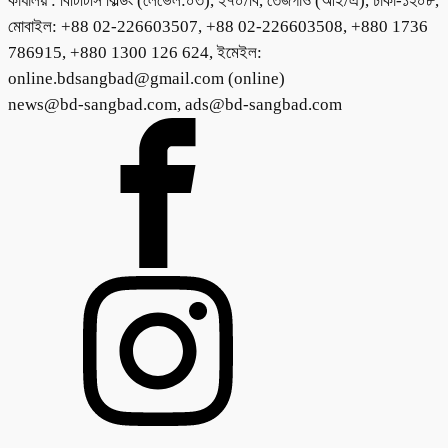
কার্যালয় : বিটিটিসি বিল্ডিং (লেভেল:০৩), ২৭০/বি, তেজগাঁও (আই/এ), ঢাকা-১২০৮,
মোবাইল: +88 02-226603507, +88 02-226603508, +880 1736
786915, +880 1300 126 624, ইমেইল:
online.bdsangbad@gmail.com (online)
news@bd-sangbad.com, ads@bd-sangbad.com