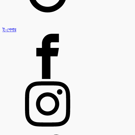
ই-পেপার