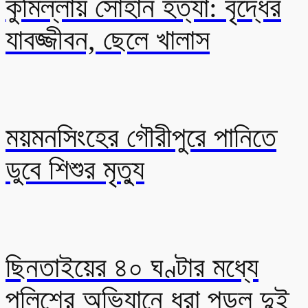
কুমিল্লায় সোহান হত্যা: বৃদ্ধের
যাবজ্জীবন, ছেলে খালাস
ময়মনসিংহের গৌরীপুরে পানিতে
ডুবে শিশুর মৃত্যু
ছিনতাইয়ের ৪০ ঘণ্টার মধ্যে
পুলিশের অভিযানে ধরা পড়ল দুই