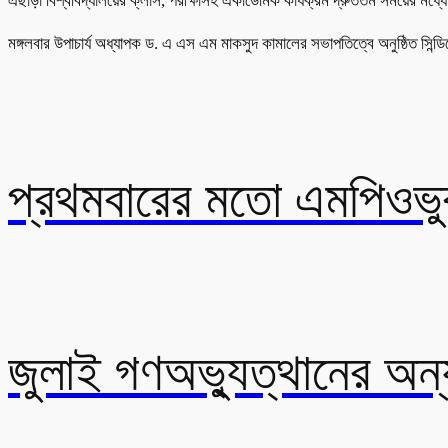
এছাড়া বিশ্ববিদ্যালয়ের ক্লাস, পরীক্ষাসহ একাডেমিক কার্যক্রম দ্রুততম সময়ের মধ্য
মঙ্গলবার উপাচার্য অধ্যাপক ড. এ এস এম মাকসুদ কামালের সভাপতিত্বে অনুষ্ঠিত সিন
প্রথমবারের মতো এমপিওভুক্
জুলাই গণঅভ্যুত্থানের অন্