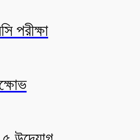
সি পরীক্ষা
ক্ষোভ
র ৫ উদ্যোগ