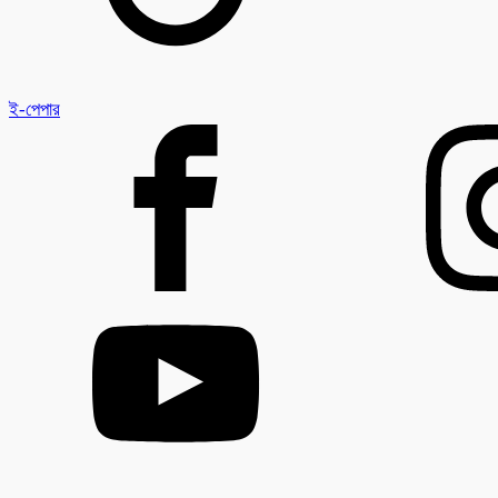
ই-পেপার