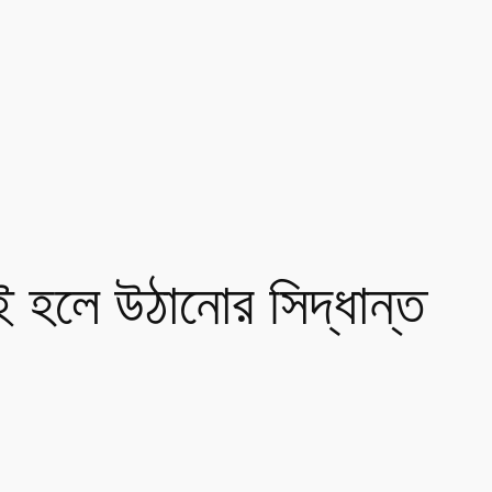
রই হলে উঠানোর সিদ্ধান্ত