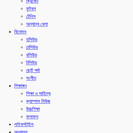
ক্রিকেট
ফুটবল
টেনিস
অন্যান্য খেলা
বিনোদন
হলিউড
ঢালিউড
বলিউড
টলিউড
ছোট পর্দা
সংগীত
শিক্ষাঙ্গন
শিক্ষা ও সাহিত্য
ক্যাম্পাস নিউজ
উচ্চশিক্ষা
ফলাফল
লাইফস্টাইল
অন্যান্য