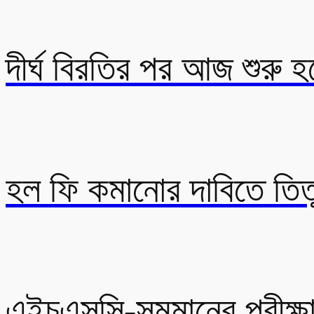
দীর্ঘ বিরতির পর আজ শুরু হচ
হল ফি কমানোর দাবিতে তিতুম
এইচএসসি-সমমানের পরীক্ষা 