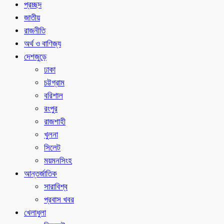
প্রচ্ছদ
জাতীয়
রাজনীতি
অর্থ ও বাণিজ্য
দেশজুড়ে
ঢাকা
চট্টগ্রাম
বরিশাল
রংপুর
রাজশাহী
খুলনা
সিলেট
ময়মনসিংহ
আন্তর্জাতিক
সারাবিশ্ব
প্রবাস খবর
খেলাধুলা