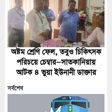
অষ্টম শ্রেণি ফেল, তবুও চিকিৎসক
পরিচয়ে চেম্বার—সাতকানিয়ায়
আটক ৪ ভুয়া ইউনানী ডাক্তার
সর্বশেষ