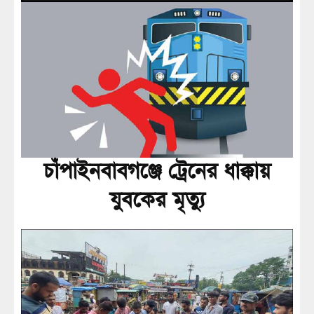
চাঁপাইনবাবগঞ্জে ট্রেনের ধাক্কায়
যুবকের মৃত্যু