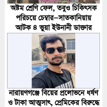
অষ্টম শ্রেণি ফেল, তবুও চিকিৎসক
পরিচয়ে চেম্বার—সাতকানিয়ায়
আটক ৪ ভুয়া ইউনানী ডাক্তার
নারায়ণগঞ্জে বিয়ের প্রলোভনে ধর্ষণ
ও টাকা আত্মসাৎ, প্রেমিকের বিরুদ্ধে