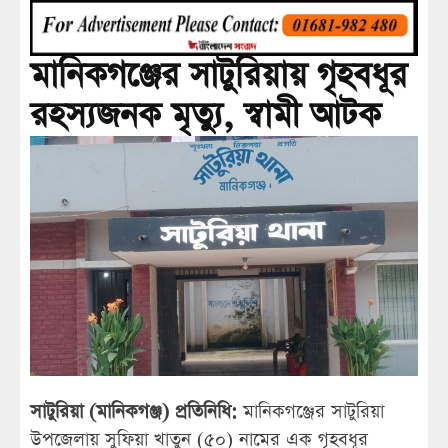
মানিকগঞ্জের সাটুরিয়ায় গৃহবধূর
রহস্যজনক মৃত্যু, স্বামী আটক
সাটুরিয়া (মানিকগঞ্জ) প্রতিনিধি:
মানিকগঞ্জের সাটুরিয়া
উপজেলায় সুফিয়া খাতুন (৫০) নামের এক গৃহবধূর