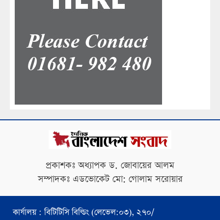
প্রকাশকঃ অধ্যাপক ড. জোবায়ের আলম
সম্পাদকঃ এডভোকেট মো: গোলাম সরোয়ার
কার্যালয় : বিটিটিসি বিল্ডিং (লেভেল:০৩), ২৭০/