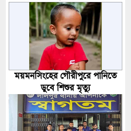
ময়মনসিংহের গৌরীপুরে পানিতে
ডুবে শিশুর মৃত্যু