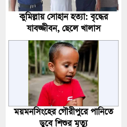
কুমিল্লায় সোহান হত্যা: বৃদ্ধের
যাবজ্জীবন, ছেলে খালাস
ময়মনসিংহের গৌরীপুরে পানিতে
ডুবে শিশুর মৃত্যু