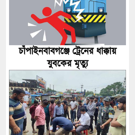
চাঁপাইনবাবগঞ্জে ট্রেনের ধাক্কায়
যুবকের মৃত্যু