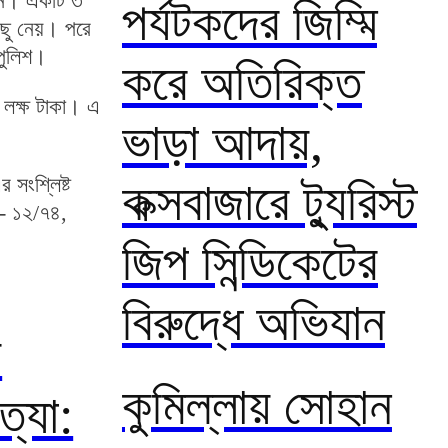
লেন। একটি ৩
পর্যটকদের জিম্মি
পিছু নেয়। পরে
 পুলিশ।
করে অতিরিক্ত
 লক্ষ টাকা। এ
ভাড়া আদায়,
 সংশ্লিষ্ট
কক্সবাজারে ট্যুরিস্ট
ং- ১২/৭৪,
জিপ সিন্ডিকেটের
বিরুদ্ধে অভিযান
য়
কুমিল্লায় সোহান
্যা: