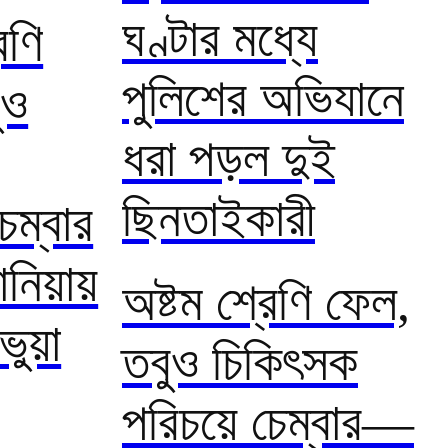
ঘণ্টার মধ্যে
েণি
পুলিশের অভিযানে
ুও
ধরা পড়ল দুই
ছিনতাইকারী
েম্বার
নিয়ায়
অষ্টম শ্রেণি ফেল,
ুয়া
তবুও চিকিৎসক
পরিচয়ে চেম্বার—