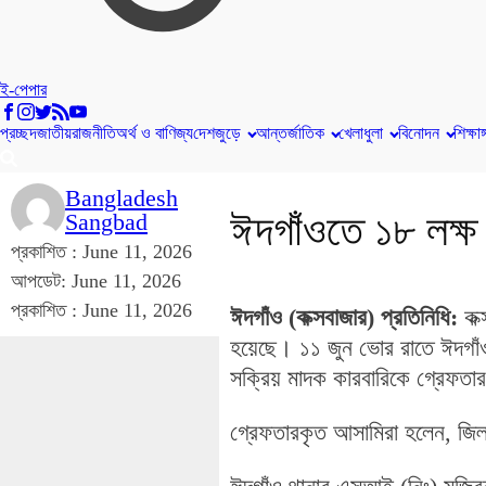
ই-পেপার
প্রচ্ছদ
জাতীয়
রাজনীতি
অর্থ ও বাণিজ্য
দেশজুড়ে
আন্তর্জাতিক
খেলাধুলা
বিনোদন
শিক্ষাঙ
Bangladesh
ঈদগাঁওতে ১৮ লক্ষ ট
Sangbad
প্রকাশিত :
June 11, 2026
আপডেট: June 11, 2026
প্রকাশিত :
June 11, 2026
ঈদগাঁও (কক্সবাজার) প্রতিনিধি:
কক্
হয়েছে। ১১ জুন ভোর রাতে ঈদগাঁও
সক্রিয় মাদক কারবারিকে গ্রেফতা
গ্রেফতারকৃত আসামিরা হলেন, জিল্ল