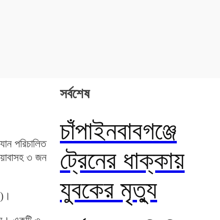
সর্বশেষ
চাঁপাইনবাবগঞ্জে
িযান পরিচালিত
ট্রেনের ধাক্কায়
ইয়াবাসহ ৩ জন
যুবকের মৃত্যু
৫)।