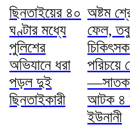
ছিনতাইয়ের ৪০
অষ্টম শ্র
ঘণ্টার মধ্যে
ফেল, তব
পুলিশের
চিকিৎসক
অভিযানে ধরা
পরিচয়ে চ
পড়ল দুই
—সাতকা
ছিনতাইকারী
আটক ৪ ভ
ইউনানী