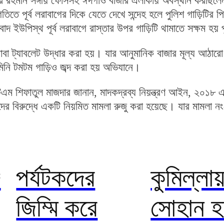
ুর রহমান সঙ্গীয় ফোর্সসহ ঈদগাঁও বাজার এলাকায় অবস্থান করছি
তগতিতে পূর্ব লরাবাগের দিকে যেতে দেখে সন্দেহ হলে পুলিশ গাড়িটির 
দ ইউপিস্থ পূর্ব লরাবাগে রাস্তার উপর গাড়িটি থামাতে সক্ষম হয়
াবা ট্যাবলেট উদ্ধার করা হয়। যার আনুমানিক বাজার মূল্য আঠারো
িনি টমটম গাড়িও জব্দ করা হয় অভিযানে।
িএম শিফাতুল মাজদার জানান, মাদকদ্রব্য নিয়ন্ত্রণ আইন, ২০১৮ এর
দের বিরুদ্ধে একটি নিয়মিত মামলা রুজু করা হয়েছে। যার মামলা ন
ে
পর্যটকদের
কুমিল্লা
জিম্মি করে
সোহান হত