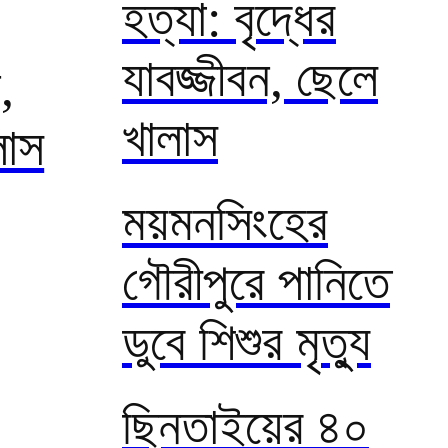
হত্যা: বৃদ্ধের
যাবজ্জীবন, ছেলে
,
খালাস
লাস
ময়মনসিংহের
গৌরীপুরে পানিতে
ডুবে শিশুর মৃত্যু
ছিনতাইয়ের ৪০