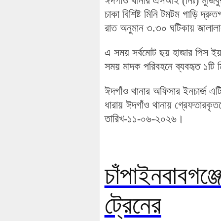
ঈদগাঁও থানার এসআই (নিঃ) মুজিব
চাকা বিশিষ্ট মিনি টমটম গাড়ি দ্রু
রাত অনুমান ৩.৩০ ঘটিকায় জালালাবা
এ সময় সর্বমোট ছয় হাজার পিস ইয়
সময় মাদক পরিবহনে ব্যবহৃত ১টি ম
ঈদগাঁও থানার অফিসার ইনচার্জ এট
ধারায় ঈদগাঁও থানায় গ্রেফতারকৃত
তারিখ-১১-০৬-২০২৬।
চাঁপাইনবাবগঞ্জ
ট্রেনের