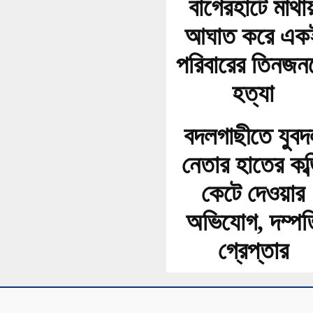
বাগেরহাটে মাথা
আঘাত করে এক
পরিবারের তিনজন
হত্যা
বদলগাছীতে যুবদ
নেতার হাতের কব্
কেটে দেওয়ার
অভিযোগ, দম্পত
গ্রেপ্তার