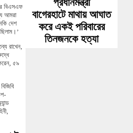
প্রধানমন্ত্রী
তের বিএসএফ
বাগেরহাটে মাথায় আঘাত
্য আমরা
মনকি দেশ
করে একই পরিবারের
ে ছিলাম।’
তিনজনকে হত্যা
তব্য রাখেন,
ুদ্ধে
 করেন, ৫৯
 বিজিবি
উপ-
ান্ড
িনী,