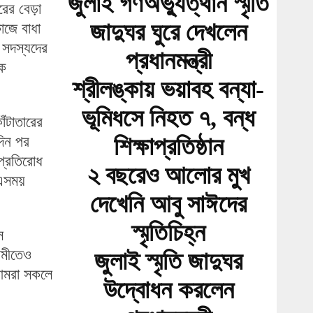
জুলাই গণঅভ্যুত্থান স্মৃতি
রের বেড়া
জাদুঘর ঘুরে দেখলেন
াজে বাধা
 সদস্যদের
প্রধানমন্ত্রী
িক
শ্রীলঙ্কায় ভয়াবহ বন্যা-
ভূমিধসে নিহত ৭, বন্ধ
ঁটাতারের
দিন পর
শিক্ষাপ্রতিষ্ঠান
প্রতিরোধ
২ বছরেও আলোর মুখ
 এসময়
দেখেনি আবু সাঈদের
স্মৃতিচিহ্ন
ে
ামীতেও
জুলাই স্মৃতি জাদুঘর
 আমরা সকলে
উদ্বোধন করলেন