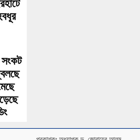
রহাটে
হবধূর
স সংকট
জ্বলছে
মেছে
েড়েছে
িং
প্রকাশকঃ অধ্যাপক ড. জোবায়ের আলম