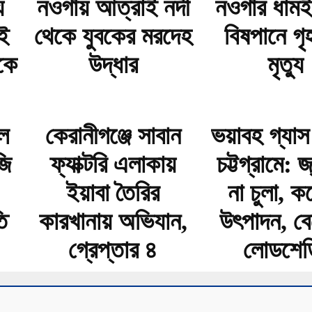
য়
নওগাঁয় আত্রাই নদী
নওগাঁর ধামই
ই
থেকে যুবকের মরদেহ
বিষপানে গৃ
কে
উদ্ধার
মৃত্যু
ল
কেরানীগঞ্জে সাবান
ভয়াবহ গ্যা
জি
ফ্যাক্টরি এলাকায়
চট্টগ্রামে: 
ইয়াবা তৈরির
না চুলা, ক
ি
কারখানায় অভিযান,
উৎপাদন, ব
গ্রেপ্তার ৪
লোডশেড