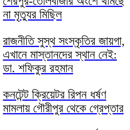
শেরপুর-তেলিবাজার অংশে থামছে
না মৃত্যুর মিছিল
রাজনীতি সুস্থ সংস্কৃতির জায়গা,
এখানে মাস্তানদের স্থান নেই:
ডা. শফিকুর রহমান
কনটেন্ট ক্রিয়েটর রিপন ধর্ষণ
মামলায় গৌরীপুর থেকে গ্রেপ্তার